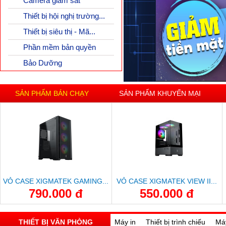
Camera giám sát
Thiết bị hội nghị trường...
Thiết bị siêu thị - Mã...
Phần mềm bản quyền
Bảo Dưỡng
SẢN PHẨM BÁN CHẠY
SẢN PHẨM KHUYẾN MẠI
VỎ CASE XIGMATEK GAMING...
VỎ CASE XIGMATEK VIEW II...
790.000 đ
550.000 đ
THIẾT BỊ VĂN PHÒNG
Máy in
Thiết bị trình chiếu
Má