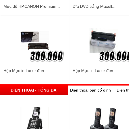
Mực đổ HP,CANON Premium...
Đĩa DVD trắng Maxell...
Hộp Mực in Laser đen...
Hộp Mực in Laser đen...
ĐIỆN THOẠI - TỔNG ĐÀI
Điện thoại bàn cố định
Điện t