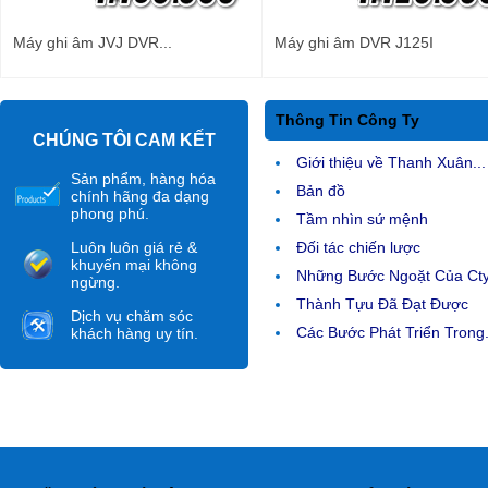
Máy ghi âm JVJ DVR...
Máy ghi âm DVR J125I
Thông Tin Công Ty
CHÚNG TÔI CAM KẾT
Giới thiệu về Thanh Xuân...
Sản phẩm, hàng hóa
Bản đồ
chính hãng đa dạng
phong phú.
Tầm nhìn sứ mệnh
Luôn luôn giá rẻ &
Đối tác chiến lược
khuyến mại không
Những Bước Ngoặt Của Ct
ngừng.
Thành Tựu Đã Đạt Được
Dịch vụ chăm sóc
Các Bước Phát Triển Trong.
khách hàng uy tín.