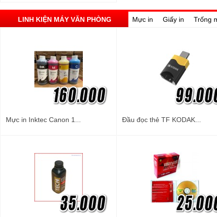
LINH KIỆN MÁY VĂN PHÒNG
Mực in
Giấy in
Trống 
Mực in Inktec Canon 1...
Đầu đọc thẻ TF KODAK...