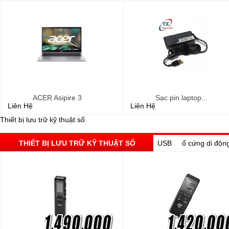
ACER Asipire 3
Sạc pin laptop...
Liên Hệ
Liên Hệ
Thiết bị lưu trữ kỹ thuật số
THIẾT BỊ LƯU TRỮ KỸ THUẬT SỐ
USB
ổ cứng di độn