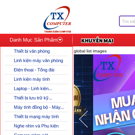
Danh Mục Sản Phẩm
Thiết bị văn phòng
global list images
Linh kiện máy văn phòng
Điện thoại - Tổng đài
Linh kiện máy tính
Laptop - Linh kiện...
Thiết bị lưu trữ kỹ...
Máy tính đồng bộ - Máy...
Thiết bị mạng máy tính
Nghe nhìn và Phụ kiện