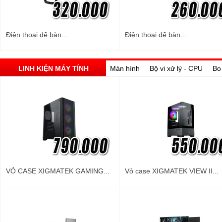
Điện thoại để bàn...
Điện thoại để bàn...
LINH KIỆN MÁY TÍNH
Màn hình
Bộ vi xử lý - CPU
Bo
VỎ CASE XIGMATEK GAMING...
Vỏ case XIGMATEK VIEW II...