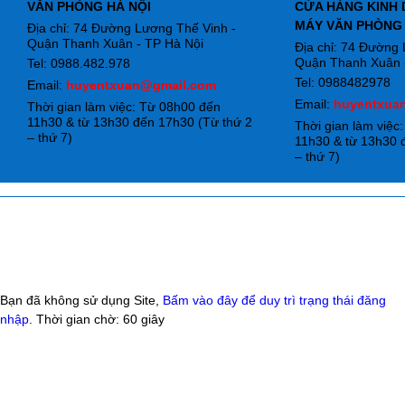
VĂN PHÒNG HÀ NỘI
CỬA HÀNG KINH 
MÁY VĂN PHÒNG
Địa chỉ: 74 Đường Lương Thế Vinh -
Quận Thanh Xuân - TP Hà Nội
Địa chỉ: 74 Đường
Quận Thanh Xuân -
Tel: 0988.482.978
Tel: 0988482978
Email:
huyentxuan@gmail.com
Email:
huyentxua
Thời gian làm việc: Từ 08h00 đến
11h30 & từ 13h30 đến 17h30 (Từ thứ 2
Thời gian làm việc
– thứ 7)
11h30 & từ 13h30 
– thứ 7)
Bạn đã không sử dụng Site,
Bấm vào đây để duy trì trạng thái đăng
nhập
. Thời gian chờ:
60
giây