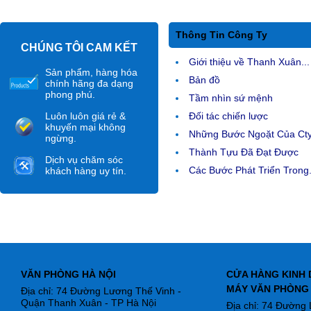
Thông Tin Công Ty
CHÚNG TÔI CAM KẾT
Giới thiệu về Thanh Xuân...
Sản phẩm, hàng hóa
Bản đồ
chính hãng đa dạng
phong phú.
Tầm nhìn sứ mệnh
Luôn luôn giá rẻ &
Đối tác chiến lược
khuyến mại không
Những Bước Ngoặt Của Ct
ngừng.
Thành Tựu Đã Đạt Được
Dịch vụ chăm sóc
Các Bước Phát Triển Trong.
khách hàng uy tín.
VĂN PHÒNG HÀ NỘI
CỬA HÀNG KINH 
MÁY VĂN PHÒNG
Địa chỉ: 74 Đường Lương Thế Vinh -
Quận Thanh Xuân - TP Hà Nội
Địa chỉ: 74 Đường