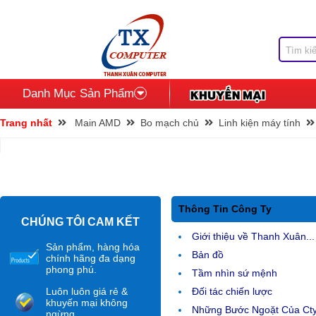
Danh Mục Sản Phẩm
Trang nhất
Main AMD
Bo mạch chủ
Linh kiện máy tính
Thông Tin Công Ty
CHÚNG TÔI CAM KẾT
Giới thiệu về Thanh Xuân...
Sản phẩm, hàng hóa
Bản đồ
chính hãng đa dạng
phong phú.
Tầm nhìn sứ mệnh
Luôn luôn giá rẻ &
Đối tác chiến lược
khuyến mại không
Những Bước Ngoặt Của Ct
ngừng.