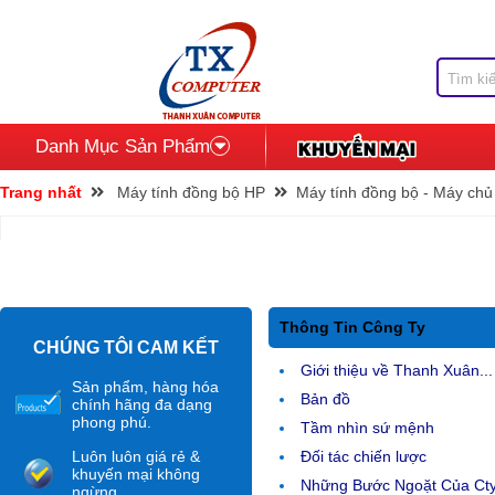
Danh Mục Sản Phẩm
Trang nhất
Máy tính đồng bộ HP
Máy tính đồng bộ - Máy chủ
Thông Tin Công Ty
CHÚNG TÔI CAM KẾT
Giới thiệu về Thanh Xuân...
Sản phẩm, hàng hóa
Bản đồ
chính hãng đa dạng
phong phú.
Tầm nhìn sứ mệnh
Luôn luôn giá rẻ &
Đối tác chiến lược
khuyến mại không
Những Bước Ngoặt Của Ct
ngừng.