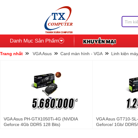
Danh Mục Sản Phẩm
Trang nhất
VGA Asus
Card màn hình - VGA
Linh kiện máy
đ
VGA Asus PH-GTX1050Ti-4G (NVIDIA
VGA Asus GT710-SL
Geforce 4Gb DDR5 128 Bits)
Geforce/ 1Gb/ DDR5/ 