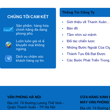
Thông Tin Công Ty
CHÚNG TÔI CAM KẾT
Giới thiệu về Thanh Xuân...
Sản phẩm, hàng hóa
Bản đồ
chính hãng đa dạng
phong phú.
Tầm nhìn sứ mệnh
Luôn luôn giá rẻ &
Đối tác chiến lược
khuyến mại không
Những Bước Ngoặt Của Ct
ngừng.
Thành Tựu Đã Đạt Được
Dịch vụ chăm sóc
Các Bước Phát Triển Trong.
khách hàng uy tín.
VĂN PHÒNG HÀ NỘI
CỬA HÀNG KINH 
MÁY VĂN PHÒNG
Địa chỉ: 74 Đường Lương Thế Vinh -
Quận Thanh Xuân - TP Hà Nội
Địa chỉ: 74 Đường