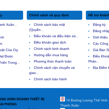
Ty
Chính sách và quy định
Hỗ trợ khác
anh Xuân...
Chính sách bảo mật
Đăng ký
(Quyền...
Đăng nhậ
Điều khoản và điều kiện sử...
ệnh
Giới thiệ
Điều khoản giao dịch
ợc
Các Công 
Chính sách kinh doanh
ặt Của Cty
Giá Bán Sỉ
Hướng dẫn mua hàng
Đạt Được
Điều Kho
Phương thức thanh toán
Phân...
riển Trong...
Chính sách vận chuyển và
Địa Điểm
giao...
Chính sách bảo hành
ÀNG KINH DOANH THIẾT BỊ
74 Đường Lương Thế Vinh 
ĂN PHÒNG
Thanh Xuân