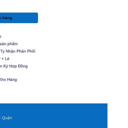
h hàng
p
u sản phẩm
Ty Nhận Phân Phối
 + Lẻ
ản Ký Hợp Đồng
 Kho Hàng
- Quận