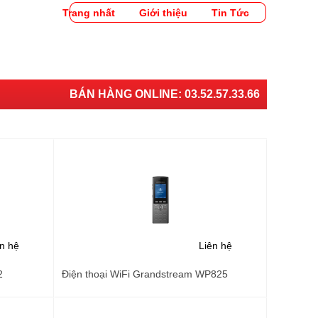
Trang nhất
Giới thiệu
Tin Tức
BÁN HÀNG ONLINE:
03.52.57.33.66
ên hệ
Liên hệ
2
Điện thoại WiFi Grandstream WP825