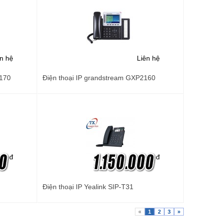
ên hệ
Liên hệ
2170
Điện thoại IP grandstream GXP2160
đ
đ
Điện thoại IP Yealink SIP-T31
«
1
2
3
»