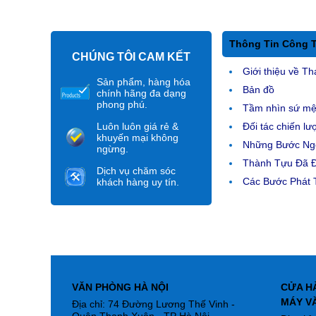
Thông Tin Công 
CHÚNG TÔI CAM KẾT
Giới thiệu về Th
Sản phẩm, hàng hóa
Bản đồ
chính hãng đa dạng
phong phú.
Tầm nhìn sứ m
Luôn luôn giá rẻ &
Đối tác chiến lư
khuyến mại không
Những Bước Ngo
ngừng.
Thành Tựu Đã 
Dịch vụ chăm sóc
Các Bước Phát T
khách hàng uy tín.
VĂN PHÒNG HÀ NỘI
CỬA H
MÁY V
Địa chỉ: 74 Đường Lương Thế Vinh -