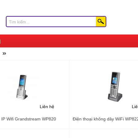
Liên hệ
Li
i IP Wifi Grandstream WP820
Điện thoại không dây WiFi WP82