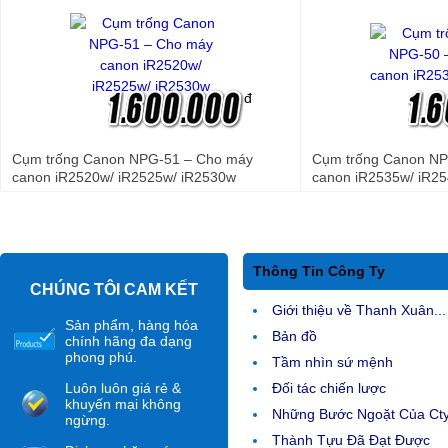
đ
Cụm trống Canon NPG-51 – Cho máy
Cụm trống Canon NP
canon iR2520w/ iR2525w/ iR2530w
canon iR2535w/ iR2
Thông Tin Công Ty
CHÚNG TÔI CAM KẾT
Giới thiệu về Thanh Xuân...
Sản phẩm, hàng hóa
Bản đồ
chính hãng đa dạng
phong phú.
Tầm nhìn sứ mệnh
Luôn luôn giá rẻ &
Đối tác chiến lược
khuyến mại không
Những Bước Ngoặt Của Ct
ngừng.
Thành Tựu Đã Đạt Được