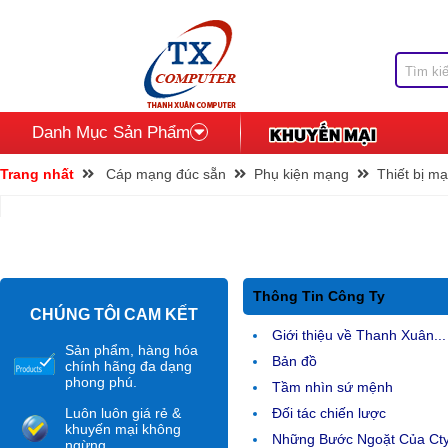
Danh Mục Sản Phẩm
Trang nhất
Cáp mạng đúc sẵn
Phụ kiện mạng
Thiết bị m
Thông Tin Công Ty
CHÚNG TÔI CAM KẾT
Giới thiệu về Thanh Xuân...
Sản phẩm, hàng hóa
Bản đồ
chính hãng đa dạng
phong phú.
Tầm nhìn sứ mệnh
Luôn luôn giá rẻ &
Đối tác chiến lược
khuyến mại không
Những Bước Ngoặt Của Ct
ngừng.