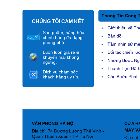
Thông Tin Công 
CHÚNG TÔI CAM KẾT
Giới thiệu về Th
Sản phẩm, hàng hóa
Bản đồ
chính hãng đa dạng
phong phú.
Tầm nhìn sứ m
Luôn luôn giá rẻ &
Đối tác chiến lư
khuyến mại không
Những Bước Ngo
ngừng.
Thành Tựu Đã 
Dịch vụ chăm sóc
Các Bước Phát T
khách hàng uy tín.
VĂN PHÒNG HÀ NỘI
CỬA H
MÁY V
Địa chỉ: 74 Đường Lương Thế Vinh -
Quận Thanh Xuân - TP Hà Nội
Địa chỉ