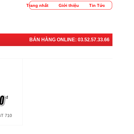
Trang nhất
Giới thiệu
Tin Tức
BÁN HÀNG ONLINE:
03.52.57.33.66
đ
GT 710