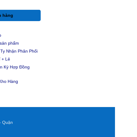
h hàng
p
u sản phẩm
Ty Nhận Phân Phối
 + Lẻ
ản Ký Hợp Đồng
 Kho Hàng
- Quận