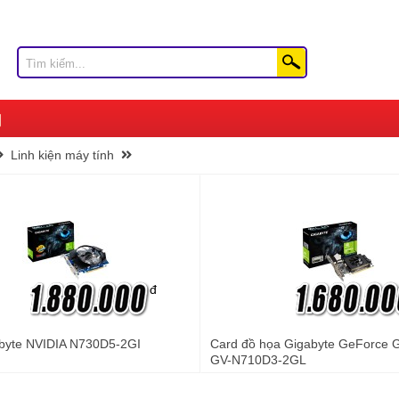
Linh kiện máy tính
đ
byte NVIDIA N730D5-2GI
Card đồ họa Gigabyte GeForce 
GV-N710D3-2GL