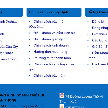
Ty
Chính sách và quy định
Hỗ trợ khác
anh Xuân...
Chính sách bảo mật
Đăng ký
(Quyền...
Đăng nhậ
Điều khoản và điều kiện sử...
ệnh
Giới thiệ
Điều khoản giao dịch
ợc
Các Công 
Chính sách kinh doanh
ặt Của Cty
Giá Bán Sỉ
Hướng dẫn mua hàng
Đạt Được
Điều Kho
Phương thức thanh toán
Phân...
riển Trong...
Chính sách vận chuyển và
Địa Điểm
giao...
Chính sách bảo hành
ÀNG KINH DOANH THIẾT BỊ
74 Đường Lương Thế Vinh 
ĂN PHÒNG
Thanh Xuân
: 74 Đường Lương Thế Vinh -
0352573366