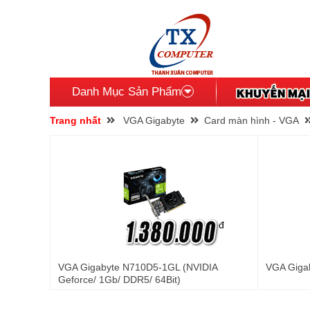
Danh Mục Sản Phẩm
Trang nhất
VGA Gigabyte
Card màn hình - VGA
đ
VGA Gigabyte N710D5-1GL (NVIDIA
VGA Giga
Geforce/ 1Gb/ DDR5/ 64Bit)