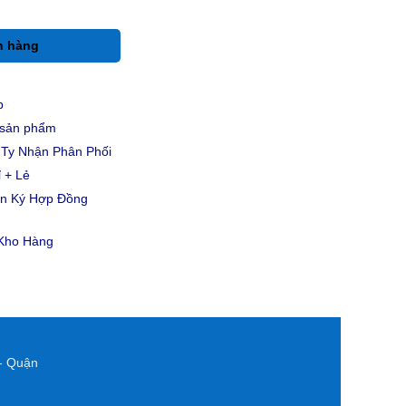
h hàng
p
u sản phẩm
Ty Nhận Phân Phối
 + Lẻ
ản Ký Hợp Đồng
 Kho Hàng
- Quận