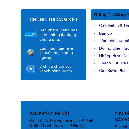
Thông Tin Công 
CHÚNG TÔI CAM KẾT
Giới thiệu về Th
Sản phẩm, hàng hóa
Bản đồ
chính hãng đa dạng
phong phú.
Tầm nhìn sứ m
Luôn luôn giá rẻ &
Đối tác chiến lư
khuyến mại không
Những Bước Ngo
ngừng.
Thành Tựu Đã 
Dịch vụ chăm sóc
Các Bước Phát T
khách hàng uy tín.
VĂN PHÒNG HÀ NỘI
CỬA H
MÁY V
Địa chỉ: 74 Đường Lương Thế Vinh -
Quận Thanh Xuân - TP Hà Nội
Địa chỉ