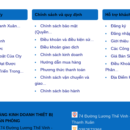
Ty
Chính sách và quy định
Hỗ trợ khác
anh Xuân...
Chính sách bảo mật
Đăng ký
(Quyền...
Đăng nhậ
Điều khoản và điều kiện sử...
ệnh
Giới thiệ
Điều khoản giao dịch
ợc
Các Công 
Chính sách kinh doanh
ặt Của Cty
Giá Bán Sỉ
Hướng dẫn mua hàng
Đạt Được
Điều Kho
Phương thức thanh toán
Phân...
riển Trong...
Chính sách vận chuyển và
Địa Điểm
giao...
Chính sách bảo hành
ÀNG KINH DOANH THIẾT BỊ
74 Đường Lương Thế Vinh 
ĂN PHÒNG
Thanh Xuân
: 74 Đường Lương Thế Vinh -
0352573366