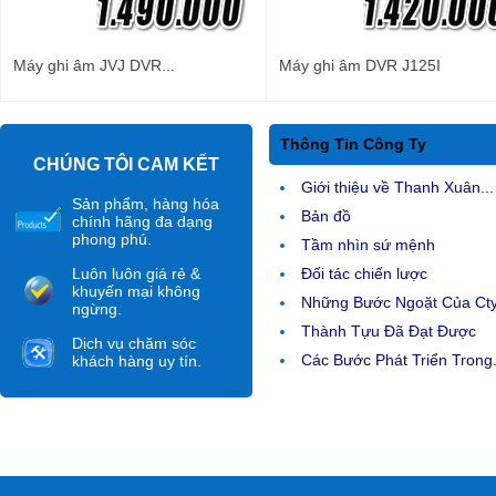
Máy ghi âm JVJ DVR...
Máy ghi âm DVR J125I
Thông Tin Công Ty
CHÚNG TÔI CAM KẾT
Giới thiệu về Thanh Xuân...
Sản phẩm, hàng hóa
Bản đồ
chính hãng đa dạng
phong phú.
Tầm nhìn sứ mệnh
Luôn luôn giá rẻ &
Đối tác chiến lược
khuyến mại không
Những Bước Ngoặt Của Ct
ngừng.
Thành Tựu Đã Đạt Được
Dịch vụ chăm sóc
Các Bước Phát Triển Trong.
khách hàng uy tín.