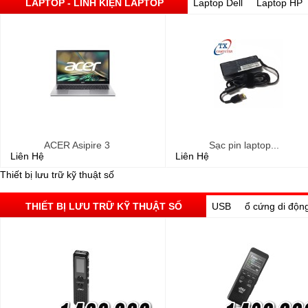
LAPTOP - LINH KIỆN LAPTOP
Laptop Dell
Laptop HP
ACER Asipire 3
Sạc pin laptop...
Liên Hệ
Liên Hệ
Thiết bị lưu trữ kỹ thuật số
THIẾT BỊ LƯU TRỮ KỸ THUẬT SỐ
USB
ổ cứng di độn