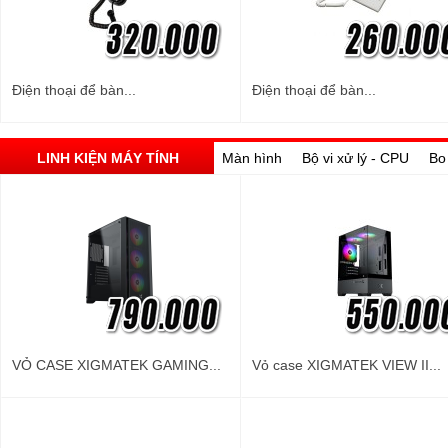
Điện thoại để bàn...
Điện thoại để bàn...
LINH KIỆN MÁY TÍNH
Màn hình
Bộ vi xử lý - CPU
Bo
VỎ CASE XIGMATEK GAMING...
Vỏ case XIGMATEK VIEW II...