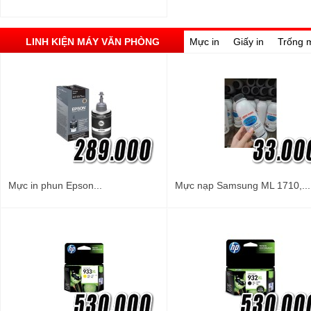
LINH KIỆN MÁY VĂN PHÒNG
Mực in
Giấy in
Trống 
Mực in phun Epson...
Mực nạp Samsung ML 1710,...