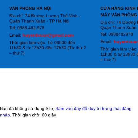
VĂN PHÒNG HÀ NỘI
CỬA HÀNG KINH 
MÁY VĂN PHÒNG
Địa chỉ: 74 Đường Lương Thế Vinh -
Quận Thanh Xuân - TP Hà Nội
Địa chỉ: 74 Đường
Quận Thanh Xuân -
Tel: 0988.482.978
Tel: 0988482978
Email:
huyentxuan@gmail.com
Email:
huyentxua
Thời gian làm việc: Từ 08h00 đến
11h30 & từ 13h30 đến 17h30 (Từ thứ 2
Thời gian làm việc
– thứ 7)
11h30 & từ 13h30 
– thứ 7)
Bạn đã không sử dụng Site,
Bấm vào đây để duy trì trạng thái đăng
nhập
. Thời gian chờ:
60
giây