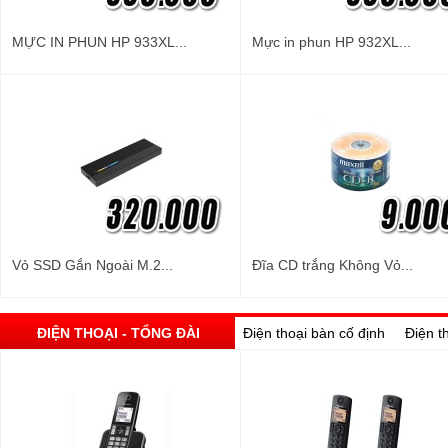
MỰC IN PHUN HP 933XL...
Mực in phun HP 932XL...
Vỏ SSD Gắn Ngoài M.2...
Đĩa CD trắng Không Vỏ...
ĐIỆN THOẠI - TỔNG ĐÀI
Điện thoại bàn cố định
Điện t