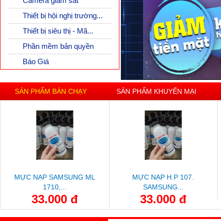
Camera giám sát
Thiết bị hội nghị trường...
Thiết bị siêu thị - Mã...
Phần mềm bản quyền
Báo Giá
SẢN PHẨM BÁN CHẠY
SẢN PHẨM KHUYẾN MẠI
MỰC NẠP SAMSUNG ML
MỰC NẠP H.P 107.
1710,...
SAMSUNG...
33.000 đ
33.000 đ