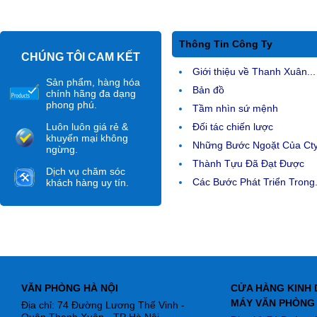
Thông Tin Công Ty
CHÚNG TÔI CAM KẾT
Giới thiệu về Thanh Xuân...
Sản phẩm, hàng hóa
Bản đồ
chính hãng đa dạng
phong phú.
Tầm nhìn sứ mệnh
Luôn luôn giá rẻ &
Đối tác chiến lược
khuyến mại không
Những Bước Ngoặt Của Ct
ngừng.
Thành Tựu Đã Đạt Được
Dịch vụ chăm sóc
Các Bước Phát Triển Trong.
khách hàng uy tín.
VĂN PHÒNG HÀ NỘI
CỬA HÀNG KINH 
MÁY VĂN PHÒNG
Địa chỉ: 74 Đường Lương Thế Vinh -