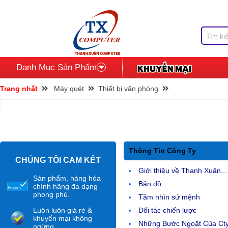
Danh Mục Sản Phẩm
Trang nhất
Máy quét
Thiết bị văn phòng
Thông Tin Công Ty
CHÚNG TÔI CAM KẾT
Giới thiệu về Thanh Xuân...
Sản phẩm, hàng hóa
Bản đồ
chính hãng đa dạng
phong phú.
Tầm nhìn sứ mệnh
Luôn luôn giá rẻ &
Đối tác chiến lược
khuyến mại không
Những Bước Ngoặt Của Ct
ngừng.