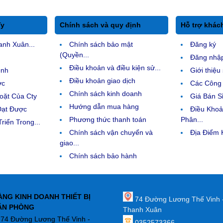
Ty
Chính sách và quy định
Hỗ trợ khác
anh Xuân...
Chính sách bảo mật
Đăng ký
(Quyền...
Đăng nhậ
Điều khoản và điều kiện sử...
ệnh
Giới thiệ
Điều khoản giao dịch
ợc
Các Công 
Chính sách kinh doanh
ặt Của Cty
Giá Bán Sỉ
Hướng dẫn mua hàng
Đạt Được
Điều Kho
Phương thức thanh toán
Phân...
riển Trong...
Chính sách vận chuyển và
Địa Điểm
giao...
Chính sách bảo hành
ÀNG KINH DOANH THIẾT BỊ
74 Đường Lương Thế Vinh 
ĂN PHÒNG
Thanh Xuân
: 74 Đường Lương Thế Vinh -
0352573366