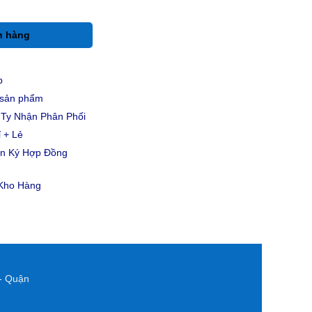
h hàng
p
u sản phẩm
Ty Nhận Phân Phối
 + Lẻ
ản Ký Hợp Đồng
 Kho Hàng
- Quận