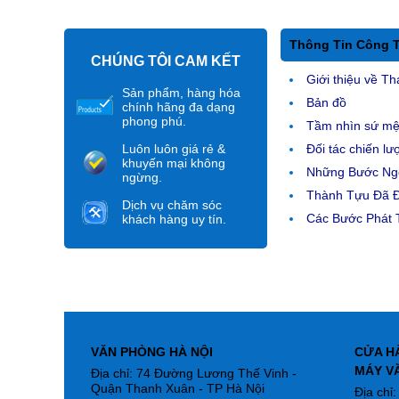
Thông Tin Công 
CHÚNG TÔI CAM KẾT
Giới thiệu về Th
Sản phẩm, hàng hóa
Bản đồ
chính hãng đa dạng
phong phú.
Tầm nhìn sứ m
Luôn luôn giá rẻ &
Đối tác chiến lư
khuyến mại không
Những Bước Ngo
ngừng.
Thành Tựu Đã 
Dịch vụ chăm sóc
Các Bước Phát T
khách hàng uy tín.
VĂN PHÒNG HÀ NỘI
CỬA H
MÁY V
Địa chỉ: 74 Đường Lương Thế Vinh -
Quận Thanh Xuân - TP Hà Nội
Địa chỉ