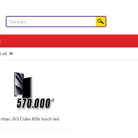
t số
đ
 nhạc JVJ Cube 8Gb touch led