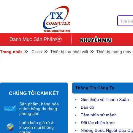
Danh Mục Sản Phẩm
Trang nhất
Cisco
Thiết bị thu phát wifi
Thiết bị mạng máy 
Thông Tin Công Ty
CHÚNG TÔI CAM KẾT
Giới thiệu về Thanh Xuân...
Sản phẩm, hàng hóa
Bản đồ
chính hãng đa dạng
phong phú.
Tầm nhìn sứ mệnh
Luôn luôn giá rẻ &
Đối tác chiến lược
khuyến mại không
Những Bước Ngoặt Của Ct
ngừng.