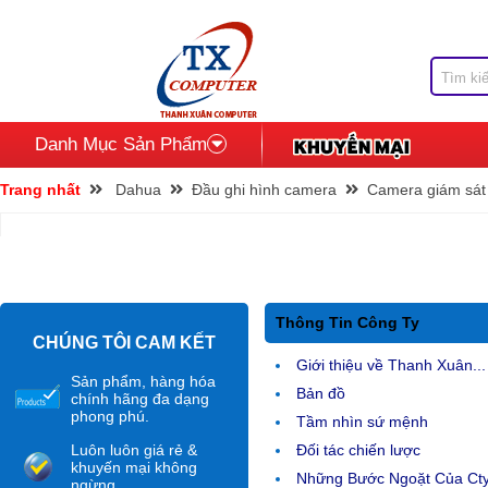
Danh Mục Sản Phẩm
Trang nhất
Dahua
Đầu ghi hình camera
Camera giám sát
Thông Tin Công Ty
CHÚNG TÔI CAM KẾT
Giới thiệu về Thanh Xuân...
Sản phẩm, hàng hóa
Bản đồ
chính hãng đa dạng
phong phú.
Tầm nhìn sứ mệnh
Luôn luôn giá rẻ &
Đối tác chiến lược
khuyến mại không
Những Bước Ngoặt Của Ct
ngừng.