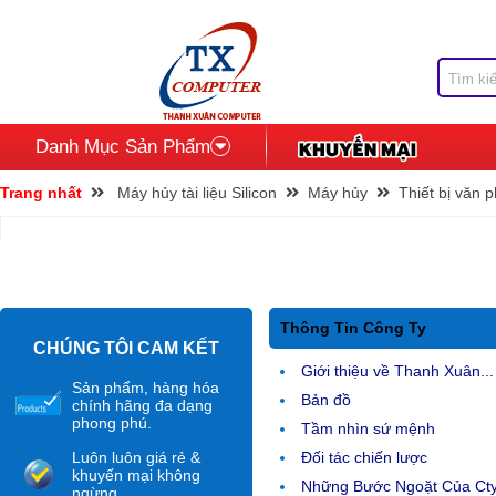
Danh Mục Sản Phẩm
Trang nhất
Máy hủy tài liệu Silicon
Máy hủy
Thiết bị văn 
Thông Tin Công Ty
CHÚNG TÔI CAM KẾT
Giới thiệu về Thanh Xuân...
Sản phẩm, hàng hóa
Bản đồ
chính hãng đa dạng
phong phú.
Tầm nhìn sứ mệnh
Luôn luôn giá rẻ &
Đối tác chiến lược
khuyến mại không
Những Bước Ngoặt Của Ct
ngừng.