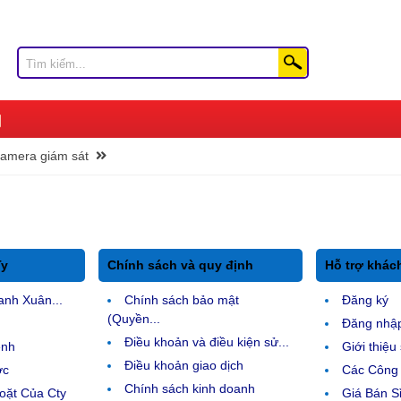
amera giám sát
Ty
Chính sách và quy định
Hỗ trợ khác
anh Xuân...
Chính sách bảo mật
Đăng ký
(Quyền...
Đăng nhậ
Điều khoản và điều kiện sử...
ệnh
Giới thiệ
Điều khoản giao dịch
ợc
Các Công 
Chính sách kinh doanh
ặt Của Cty
Giá Bán Sỉ