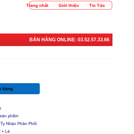
Trang nhất
Giới thiệu
Tin Tức
BÁN HÀNG ONLINE:
03.52.57.33.66
h hàng
p
u sản phẩm
Ty Nhận Phân Phối
 + Lẻ