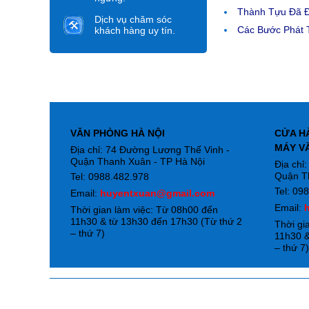
Thành Tựu Đã 
Dịch vụ chăm sóc
Các Bước Phát T
khách hàng uy tín.
VĂN PHÒNG HÀ NỘI
CỬA H
MÁY V
Địa chỉ: 74 Đường Lương Thế Vinh -
Quận Thanh Xuân - TP Hà Nội
Địa chỉ
Quận T
Tel: 0988.482.978
Tel: 09
Email:
huyentxuan@gmail.com
Email:
Thời gian làm việc: Từ 08h00 đến
11h30 & từ 13h30 đến 17h30 (Từ thứ 2
Thời gi
– thứ 7)
11h30 &
– thứ 7