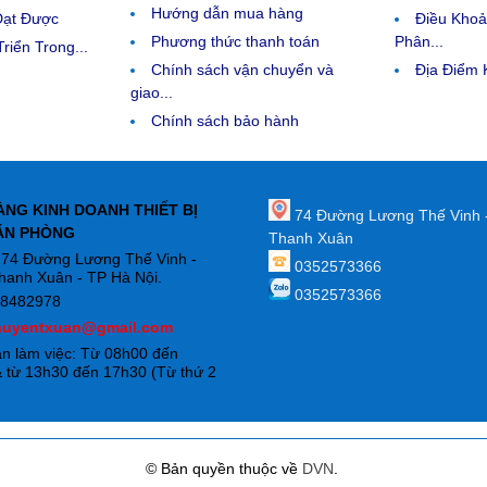
Hướng dẫn mua hàng
Đạt Được
Điều Kho
Phương thức thanh toán
Phân...
riển Trong...
Chính sách vận chuyển và
Địa Điểm
giao...
Chính sách bảo hành
ÀNG KINH DOANH THIẾT BỊ
74 Đường Lương Thế Vinh 
ĂN PHÒNG
Thanh Xuân
: 74 Đường Lương Thế Vinh -
0352573366
hanh Xuân - TP Hà Nội.
0352573366
88482978
huyentxuan@gmail.com
an làm việc: Từ 08h00 đến
 từ 13h30 đến 17h30 (Từ thứ 2
)
© Bản quyền thuộc về
DVN
.