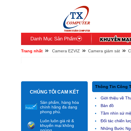
Danh Mục Sản Phẩm
Trang nhất
Camera EZVIZ
Camera giám sát
C
Thông Tin Công 
CHÚNG TÔI CAM KẾT
Giới thiệu về Th
Sản phẩm, hàng hóa
Bản đồ
chính hãng đa dạng
phong phú.
Tầm nhìn sứ m
Luôn luôn giá rẻ &
Đối tác chiến lư
khuyến mại không
Những Bước Ngo
ngừng.