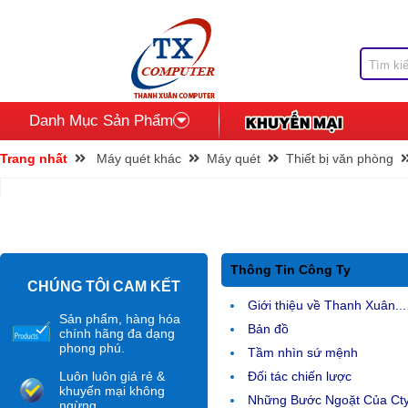
Danh Mục Sản Phẩm
Trang nhất
Máy quét khác
Máy quét
Thiết bị văn phòng
Thông Tin Công Ty
CHÚNG TÔI CAM KẾT
Giới thiệu về Thanh Xuân...
Sản phẩm, hàng hóa
Bản đồ
chính hãng đa dạng
phong phú.
Tầm nhìn sứ mệnh
Luôn luôn giá rẻ &
Đối tác chiến lược
khuyến mại không
Những Bước Ngoặt Của Ct
ngừng.