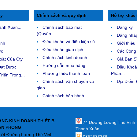
Ty
Chính sách và quy định
Hỗ trợ khác
anh Xuân...
Chính sách bảo mật
Đăng ký
(Quyền...
Đăng nhậ
Điều khoản và điều kiện sử...
ệnh
Giới thiệ
Điều khoản giao dịch
ợc
Các Công 
Chính sách kinh doanh
ặt Của Cty
Giá Bán Sỉ
Hướng dẫn mua hàng
Đạt Được
Điều Kho
Phương thức thanh toán
Phân...
riển Trong...
Chính sách vận chuyển và
Địa Điểm
giao...
Chính sách bảo hành
ÀNG KINH DOANH THIẾT BỊ
74 Đường Lương Thế Vinh 
ĂN PHÒNG
Thanh Xuân
: 74 Đường Lương Thế Vinh -
0352573366