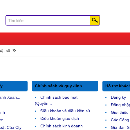
uật số
Ty
Chính sách và quy định
Hỗ trợ khác
anh Xuân...
Chính sách bảo mật
Đăng ký
(Quyền...
Đăng nhậ
Điều khoản và điều kiện sử...
ệnh
Giới thiệ
Điều khoản giao dịch
ợc
Các Công 
Chính sách kinh doanh
ặt Của Cty
Giá Bán Sỉ