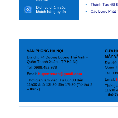
Thành Tựu Đã 
Dịch vụ chăm sóc
Các Bước Phát T
khách hàng uy tín.
VĂN PHÒNG HÀ NỘI
CỬA H
MÁY V
Địa chỉ: 74 Đường Lương Thế Vinh -
Quận Thanh Xuân - TP Hà Nội
Địa chỉ
Quận T
Tel: 0988.482.978
Tel: 09
Email:
huyentxuan@gmail.com
Email:
Thời gian làm việc: Từ 08h00 đến
11h30 & từ 13h30 đến 17h30 (Từ thứ 2
Thời gi
– thứ 7)
11h30 &
– thứ 7