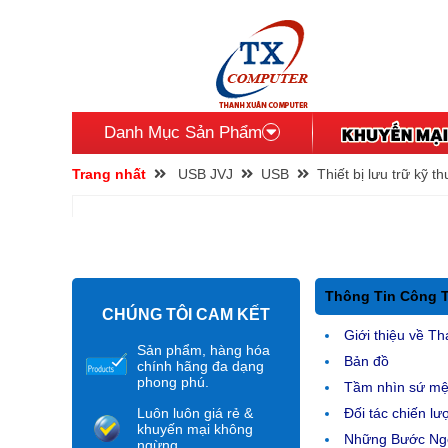
Danh Mục Sản Phẩm
Trang nhất
USB JVJ
USB
Thiết bị lưu trữ kỹ th
Thông Tin Công 
CHÚNG TÔI CAM KẾT
Giới thiệu về Th
Sản phẩm, hàng hóa
Bản đồ
chính hãng đa dạng
phong phú.
Tầm nhìn sứ m
Luôn luôn giá rẻ &
Đối tác chiến lư
khuyến mại không
Những Bước Ngo
ngừng.