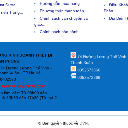
Hướng dẫn mua hàng
Đạt Được
Điều Kho
Phương thức thanh toán
Phân...
riển Trong...
Chính sách vận chuyển và
Địa Điểm
giao...
Chính sách bảo hành
ÀNG KINH DOANH THIẾT BỊ
74 Đường Lương Thế Vinh 
ĂN PHÒNG
Thanh Xuân
: 74 Đường Lương Thế Vinh -
0352573366
hanh Xuân - TP Hà Nội.
0352573366
88482978
huyentxuan@gmail.com
an làm việc: Từ 08h00 đến
 từ 13h30 đến 17h30 (Từ thứ 2
)
© Bản quyền thuộc về
DVN
.