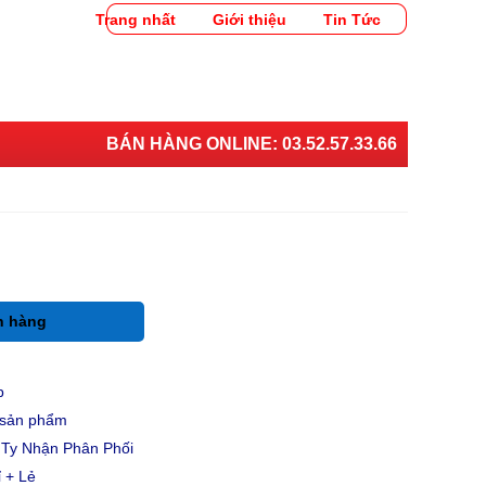
Trang nhất
Giới thiệu
Tin Tức
BÁN HÀNG ONLINE:
03.52.57.33.66
h hàng
p
u sản phẩm
Ty Nhận Phân Phối
 + Lẻ