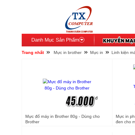
Danh Mục Sản Phẩm
Trang nhất
Mực in brother
Mực in
Linh kiện m
đ
Mực đổ máy in Brother 80g - Dùng cho
Mực in ph
Brother
đen cho 
T310/T5
HL-T4000