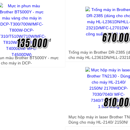
T310/T510W/710W/MFC-T810W
HL-T4000DW/ MFC-T4500DW)
đ
Trống máy in Brother DR-2385 (
cho máy HL-L2361DN/HLL-2321
hun màu Brother BT5000Y - mực
L2701DW - công suất 12.000 tran
 cho máy in DCP-
0W/MFC-T800W-DCP-
10W/710W/MFC-T810W/T910W/
0DW/ MFC-T4500DW)
Mực hộp máy in laser Brother T
Dùng cho máy HL-2140/ 2150N/
2170W/DCP-7030/7040/ MFC-