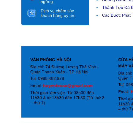
ngừng.
Thành Tựu Đã 
Dịch vụ chăm sóc
Các Bước Phát T
khách hàng uy tín.
VĂN PHÒNG HÀ NỘI
CỬA H
MÁY V
Địa chỉ: 74 Đường Lương Thế Vinh -
Quận Thanh Xuân - TP Hà Nội
Địa chỉ
Quận T
Tel: 0988.482.978
Tel: 09
Email:
huyentxuan@gmail.com
Email:
Thời gian làm việc: Từ 08h00 đến
11h30 & từ 13h30 đến 17h30 (Từ thứ 2
Thời gi
– thứ 7)
11h30 &
– thứ 7