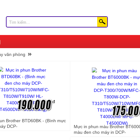
áy văn phòng
đ
un Brother BTD60BK - (Bình mực
máy DCP-
Mực in phun màu Brother BT600
10W/710W/MFC-T810W/T910W/
màu đen cho máy in DCP-
DW/ MFC-T4500DW - 6500
T300/700W/MFC-T800W-DCP-