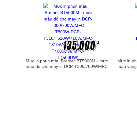
trang)
đ
Mực in phun màu Brother BT5000M - mực
Mực in p
màu đỏ cho máy in DCP-T300/700W/MFC-
màu vàng
T800W-DCP-T310/T510W/710W/MFC-
T300/70
T810W/T910W/ HL-T4000DW/ MFC-
T310/T5
T4500DW)
HL-T400