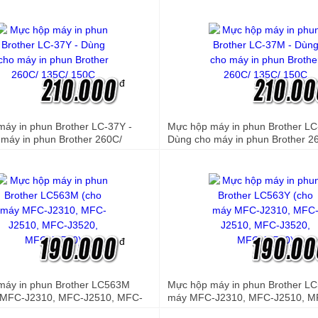
7340/7450/7840N - 1.500 trang
đ
máy in phun Brother LC-37Y -
Mực hộp máy in phun Brother L
 máy in phun Brother 260C/
Dùng cho máy in phun Brother 2
0C
135C/ 150C
đ
 máy in phun Brother LC563M
Mực hộp máy in phun Brother L
 MFC-J2310, MFC-J2510, MFC-
máy MFC-J2310, MFC-J2510, M
FC-J3720)
MFC-J3720)