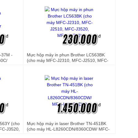
đ
đ
C-37M -
Mực hộp máy in phun Brother LC563BK
60C/
(cho máy MFC-J2310, MFC-J2510, MFC-
J3520, MFC-J3720)
đ
đ
C563Y (cho
Mực hộp máy in laser Brother TN-451BK
FC-J3520,
(cho máy HL-L8260CDN/8360CDW/ MFC-
L8690CDW)