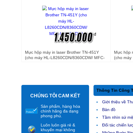
đ
Mực hộp máy in laser Brother TN-451Y
Mực hộp 
(cho máy HL-L8260CDN/8360CDW/ MFC-
(cho máy
L8690CDW)
L8690CD
Thông Tin Công 
CHÚNG TÔI CAM KẾT
Giới thiệu về Th
Sản phẩm, hàng hóa
Bản đồ
chính hãng đa dạng
phong phú.
Tầm nhìn sứ m
Luôn luôn giá rẻ &
Đối tác chiến lư
khuyến mại không
Những Bước Ngo