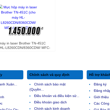
đ
máy in laser Brother TN-451C
 HL-L8260CDN/8360CDW/ MFC-
W)
Ty
Chính sách và quy định
Hỗ trợ khác
anh Xuân...
Chính sách bảo mật
Đăng ký
(Quyền...
Đăng nhậ
Điều khoản và điều kiện sử...
ệnh
Giới thiệ
Điều khoản giao dịch
ợc
Các Công 
Chính sách kinh doanh
ặt Của Cty
Giá Bán Sỉ