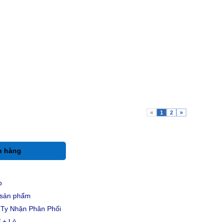
«
1
2
»
h hàng
p
u sản phẩm
Ty Nhận Phân Phối
 + Lẻ