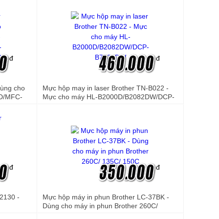
/T910W/
T310/T510W/710W/MFC-T810W/T910W/
HL-T4000DW/ MFC-T4500DW)
đ
đ
dùng cho
Mực hộp may in laser Brother TN-B022 -
D/MFC-
Mực cho máy HL-B2000D/B2082DW/DCP-
g )
B7535DW
đ
đ
N2130 -
Mực hộp máy in phun Brother LC-37BK -
Dùng cho máy in phun Brother 260C/
135C/ 150C