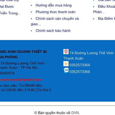
Hướng dẫn mua hàng
Đạt Được
Điều Kho
Phương thức thanh toán
Phân...
riển Trong...
Chính sách vận chuyển và
Địa Điểm
giao...
Chính sách bảo hành
ÀNG KINH DOANH THIẾT BỊ
74 Đường Lương Thế Vinh 
ĂN PHÒNG
Thanh Xuân
: 74 Đường Lương Thế Vinh -
0352573366
hanh Xuân - TP Hà Nội.
0352573366
88482978
huyentxuan@gmail.com
an làm việc: Từ 08h00 đến
 từ 13h30 đến 17h30 (Từ thứ 2
)
© Bản quyền thuộc về
DVN
.