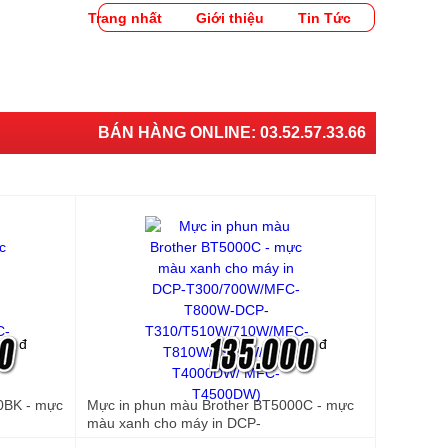
Trang nhất
Giới thiệu
Tin Tức
BÁN HÀNG ONLINE:
03.52.57.33.66
đ
đ
0BK - mực
Mực in phun màu Brother BT5000C - mực
màu xanh cho máy in DCP-
T300/700W/MFC-T800W-DCP-