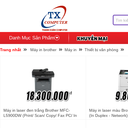
Danh Mục Sản Phẩm
Trang nhất
Máy in brother
Máy in
Thiết bị văn phòng
đ
Máy in laser đen trắng Brother MFC-
Máy in laser màu Br
L5900DW (Print/ Scan/ Copy/ Fax PC/ In
(In Duplex - Network)
mạng)