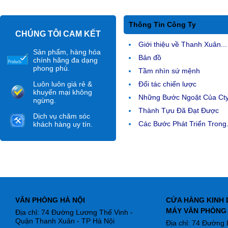
Thông Tin Công Ty
CHÚNG TÔI CAM KẾT
Giới thiệu về Thanh Xuân...
Sản phẩm, hàng hóa
Bản đồ
chính hãng đa dạng
phong phú.
Tầm nhìn sứ mệnh
Luôn luôn giá rẻ &
Đối tác chiến lược
khuyến mại không
Những Bước Ngoặt Của Ct
ngừng.
Thành Tựu Đã Đạt Được
Dịch vụ chăm sóc
Các Bước Phát Triển Trong.
khách hàng uy tín.
VĂN PHÒNG HÀ NỘI
CỬA HÀNG KINH 
MÁY VĂN PHÒNG
Địa chỉ: 74 Đường Lương Thế Vinh -
Quận Thanh Xuân - TP Hà Nội
Địa chỉ: 74 Đường