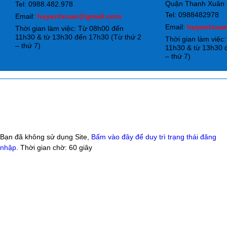
Quận Thanh Xuân -
Tel: 0988.482.978
Tel: 0988482978
Email:
huyentxuan@gmail.com
Email:
huyentxua
Thời gian làm việc: Từ 08h00 đến
11h30 & từ 13h30 đến 17h30 (Từ thứ 2
Thời gian làm việc
– thứ 7)
11h30 & từ 13h30 
– thứ 7)
Bạn đã không sử dụng Site,
Bấm vào đây để duy trì trạng thái đăng
nhập
. Thời gian chờ:
60
giây