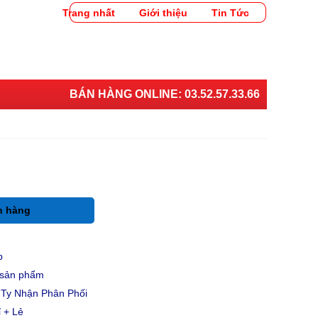
Trang nhất
Giới thiệu
Tin Tức
BÁN HÀNG ONLINE:
03.52.57.33.66
h hàng
p
u sản phẩm
Ty Nhận Phân Phối
 + Lẻ