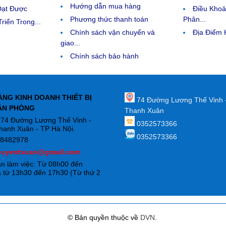
Hướng dẫn mua hàng
Đạt Được
Điều Kho
Phương thức thanh toán
Phân...
riển Trong...
Chính sách vận chuyển và
Địa Điểm
giao...
Chính sách bảo hành
ÀNG KINH DOANH THIẾT BỊ
74 Đường Lương Thế Vinh 
ĂN PHÒNG
Thanh Xuân
: 74 Đường Lương Thế Vinh -
0352573366
hanh Xuân - TP Hà Nội.
0352573366
88482978
huyentxuan@gmail.com
an làm việc: Từ 08h00 đến
 từ 13h30 đến 17h30 (Từ thứ 2
)
© Bản quyền thuộc về
DVN
.