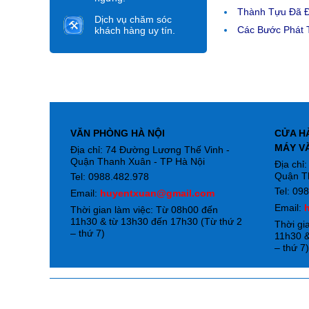
Thành Tựu Đã 
Dịch vụ chăm sóc
Các Bước Phát T
khách hàng uy tín.
VĂN PHÒNG HÀ NỘI
CỬA H
MÁY V
Địa chỉ: 74 Đường Lương Thế Vinh -
Quận Thanh Xuân - TP Hà Nội
Địa chỉ
Quận T
Tel: 0988.482.978
Tel: 09
Email:
huyentxuan@gmail.com
Email:
Thời gian làm việc: Từ 08h00 đến
11h30 & từ 13h30 đến 17h30 (Từ thứ 2
Thời gi
– thứ 7)
11h30 &
– thứ 7