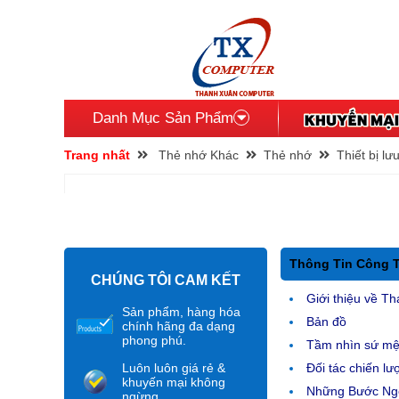
Danh Mục Sản Phẩm
Trang nhất
Thẻ nhớ Khác
Thẻ nhớ
Thiết bị lư
Thông Tin Công 
CHÚNG TÔI CAM KẾT
Giới thiệu về Th
Sản phẩm, hàng hóa
Bản đồ
chính hãng đa dạng
phong phú.
Tầm nhìn sứ m
Luôn luôn giá rẻ &
Đối tác chiến lư
khuyến mại không
Những Bước Ngo
ngừng.