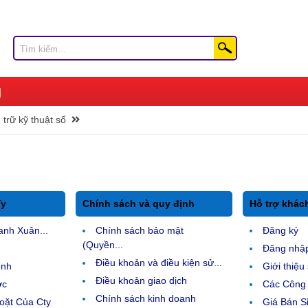
u trữ kỹ thuật số
Ty
Chính sách và quy định
Hỗ trợ khác
anh Xuân...
Chính sách bảo mật
Đăng ký
(Quyền...
Đăng nhậ
Điều khoản và điều kiện sử...
ệnh
Giới thiệ
Điều khoản giao dịch
ợc
Các Công 
Chính sách kinh doanh
ặt Của Cty
Giá Bán Sỉ