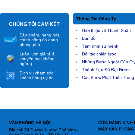
Thông Tin Công Ty
CHÚNG TÔI CAM KẾT
Giới thiệu về Thanh Xuân...
Sản phẩm, hàng hóa
Bản đồ
chính hãng đa dạng
phong phú.
Tầm nhìn sứ mệnh
Luôn luôn giá rẻ &
Đối tác chiến lược
khuyến mại không
Những Bước Ngoặt Của Ct
ngừng.
Thành Tựu Đã Đạt Được
Dịch vụ chăm sóc
Các Bước Phát Triển Trong.
khách hàng uy tín.
VĂN PHÒNG HÀ NỘI
CỬA HÀNG KINH 
MÁY VĂN PHÒNG
Địa chỉ: 74 Đường Lương Thế Vinh -