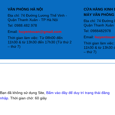
VĂN PHÒNG HÀ NỘI
CỬA HÀNG KINH 
MÁY VĂN PHÒNG
Địa chỉ: 74 Đường Lương Thế Vinh -
Quận Thanh Xuân - TP Hà Nội
Địa chỉ: 74 Đường
Quận Thanh Xuân -
Tel: 0988.482.978
Tel: 0988482978
Email:
huyentxuan@gmail.com
Email:
huyentxua
Thời gian làm việc: Từ 08h00 đến
11h30 & từ 13h30 đến 17h30 (Từ thứ 2
Thời gian làm việc
– thứ 7)
11h30 & từ 13h30 
– thứ 7)
Bạn đã không sử dụng Site,
Bấm vào đây để duy trì trạng thái đăng
nhập
. Thời gian chờ:
60
giây