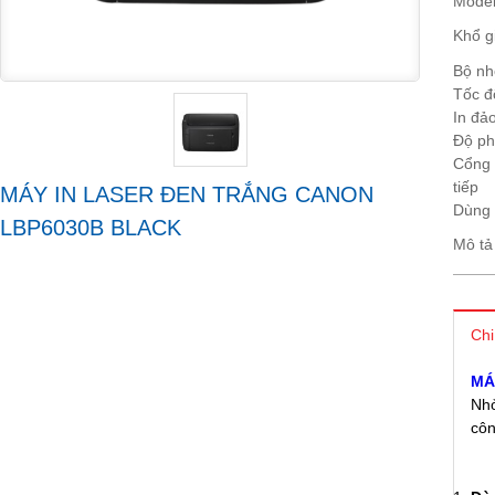
Mode
Khổ g
Bộ nh
Tốc đ
In đả
Độ ph
Cổng 
tiếp
MÁY IN LASER ĐEN TRẮNG CANON
Dùng
LBP6030B BLACK
Mô tả
Chi
MÁ
Nhỏ
côn