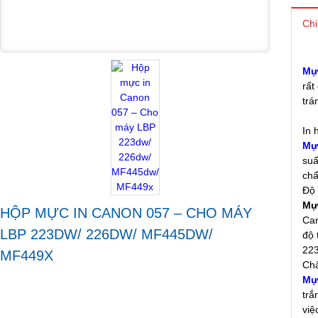
Chi
Mực
rất
trá
In 
Mực
suấ
chấ
Độ 
Mực
HỘP MỰC IN CANON 057 – CHO MÁY
Can
LBP 223DW/ 226DW/ MF445DW/
độ 
22
MF449X
Chấ
Mực
trắ
việ