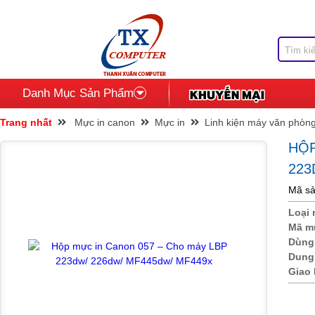
Danh Mục Sản Phẩm
Trang nhất
Mực in canon
Mực in
Linh kiện máy văn phòn
HỘP
223
Mã sả
Loại
Mã m
Dùng
Dung
Giao 