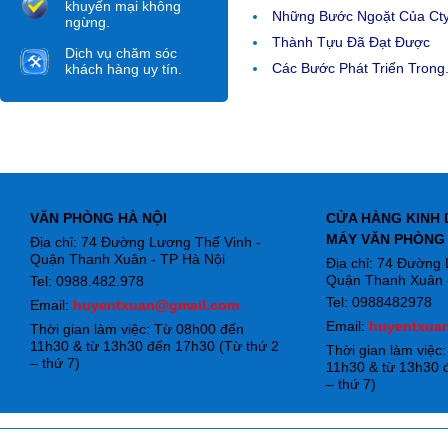
khuyến mại không
Những Bước Ngoặt Của Ct
ngừng.
Thành Tựu Đã Đạt Được
Dịch vụ chăm sóc
Các Bước Phát Triển Trong.
khách hàng uy tín.
VĂN PHÒNG HÀ NỘI
CỬA HÀNG KINH 
MÁY VĂN PHÒNG
Địa chỉ: 74 Đường Lương Thế Vinh -
Quận Thanh Xuân - TP Hà Nội
Địa chỉ: 74 Đường
Quận Thanh Xuân -
Tel: 0988.482.978
Tel: 0988482978
Email:
huyentxuan@gmail.com
Email:
huyentxua
Thời gian làm việc: Từ 08h00 đến
11h30 & từ 13h30 đến 17h30 (Từ thứ 2
Thời gian làm việc
– thứ 7)
11h30 & từ 13h30 
– thứ 7)