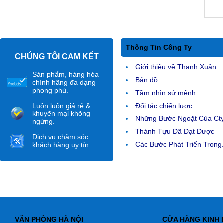
Thông Tin Công Ty
CHÚNG TÔI CAM KẾT
Giới thiệu về Thanh Xuân...
Sản phẩm, hàng hóa
Bản đồ
chính hãng đa dạng
phong phú.
Tầm nhìn sứ mệnh
Luôn luôn giá rẻ &
Đối tác chiến lược
khuyến mại không
Những Bước Ngoặt Của Ct
ngừng.
Thành Tựu Đã Đạt Được
Dịch vụ chăm sóc
Các Bước Phát Triển Trong.
khách hàng uy tín.
VĂN PHÒNG HÀ NỘI
CỬA HÀNG KINH 