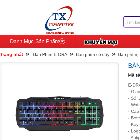
Danh Mục Sản Phẩm
Trang nhất
Bàn Phím E-DRA
Bàn phím có dây
Bàn phím,
BÀN
Mã s
E-DRA
- Gia
- Số 
- Wat
- Cáp
- Bot
- Key 
- Log
- Anti