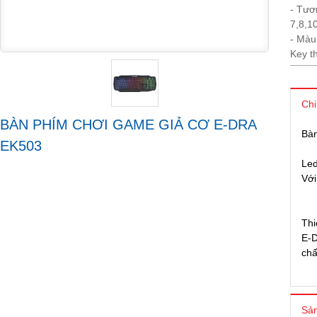
- Tươ
7,8,1
- Màu
Key t
Chi
BÀN PHÍM CHƠI GAME GIẢ CƠ E-DRA
Bàn
EK503
Led
Với
Thi
E-D
chấ
Sản