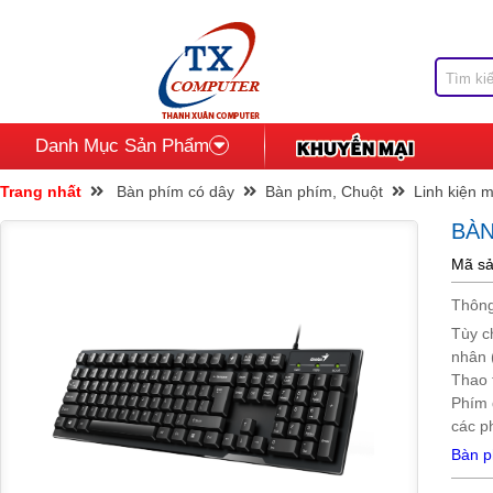
Danh Mục Sản Phẩm
Trang nhất
Bàn phím có dây
Bàn phím, Chuột
Linh kiện m
BÀN
Mã sả
Thông
Tùy c
nhân 
Thao 
Phím 
các p
Bàn p