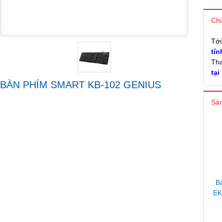
Chi
Tớ
tín
Tha
tại
BÀN PHÍM SMART KB-102 GENIUS
Sản
B
EK