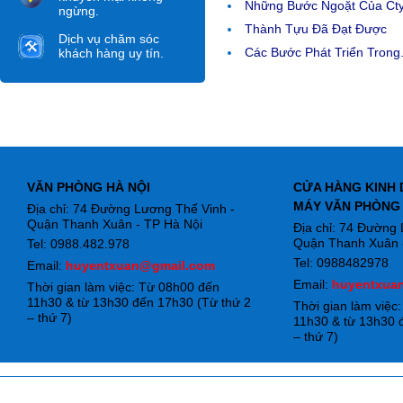
Những Bước Ngoặt Của Ct
ngừng.
Thành Tựu Đã Đạt Được
Dịch vụ chăm sóc
Các Bước Phát Triển Trong.
khách hàng uy tín.
VĂN PHÒNG HÀ NỘI
CỬA HÀNG KINH 
MÁY VĂN PHÒNG
Địa chỉ: 74 Đường Lương Thế Vinh -
Quận Thanh Xuân - TP Hà Nội
Địa chỉ: 74 Đường
Quận Thanh Xuân -
Tel: 0988.482.978
Tel: 0988482978
Email:
huyentxuan@gmail.com
Email:
huyentxua
Thời gian làm việc: Từ 08h00 đến
11h30 & từ 13h30 đến 17h30 (Từ thứ 2
Thời gian làm việc
– thứ 7)
11h30 & từ 13h30 
– thứ 7)