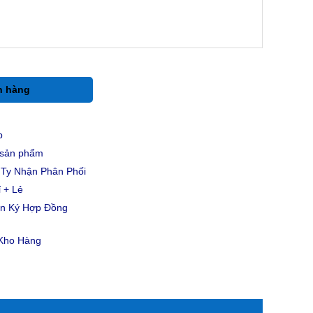
h hàng
p
u sản phẩm
Ty Nhận Phân Phối
 + Lẻ
ản Ký Hợp Đồng
 Kho Hàng