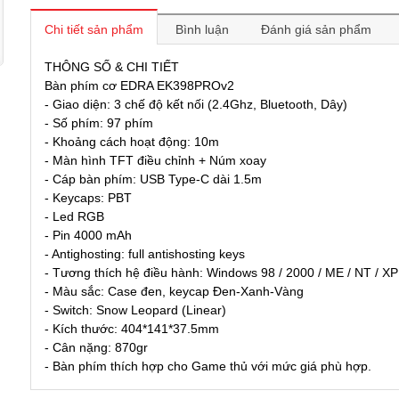
Chi tiết sản phẩm
Bình luận
Đánh giá sản phẩm
THÔNG SỐ & CHI TIẾT
Bàn phím cơ EDRA EK398PROv2
- Giao diện: 3 chế độ kết nối (2.4Ghz, Bluetooth, Dây)
- Số phím: 97 phím
- Khoảng cách hoạt động: 10m
- Màn hình TFT điều chỉnh + Núm xoay
- Cáp bàn phím: USB Type-C dài 1.5m
- Keycaps: PBT
- Led RGB
- Pin 4000 mAh
- Antighosting: full antishosting keys
- Tương thích hệ điều hành: Windows 98 / 2000 / ME / NT / XP 
- Màu sắc: Case đen, keycap Đen-Xanh-Vàng
- Switch: Snow Leopard (Linear)
- Kích thước: 404*141*37.5mm
- Cân nặng: 870gr
- Bàn phím thích hợp cho Game thủ với mức giá phù hợp.