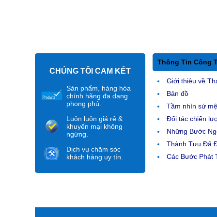
Thông Tin Công 
CHÚNG TÔI CAM KẾT
Giới thiệu về Th
Sản phẩm, hàng hóa
Bản đồ
chính hãng đa dạng
phong phú.
Tầm nhìn sứ m
Luôn luôn giá rẻ &
Đối tác chiến lư
khuyến mại không
Những Bước Ngo
ngừng.
Thành Tựu Đã 
Dịch vụ chăm sóc
Các Bước Phát T
khách hàng uy tín.