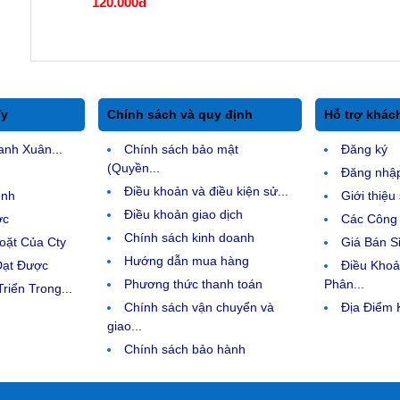
120.000đ
Ty
Chính sách và quy định
Hỗ trợ khác
anh Xuân...
Chính sách bảo mật
Đăng ký
(Quyền...
Đăng nhậ
Điều khoản và điều kiện sử...
ệnh
Giới thiệ
Điều khoản giao dịch
ợc
Các Công 
Chính sách kinh doanh
ặt Của Cty
Giá Bán Sỉ
Hướng dẫn mua hàng
Đạt Được
Điều Kho
Phương thức thanh toán
Phân...
riển Trong...
Chính sách vận chuyển và
Địa Điểm
giao...
Chính sách bảo hành