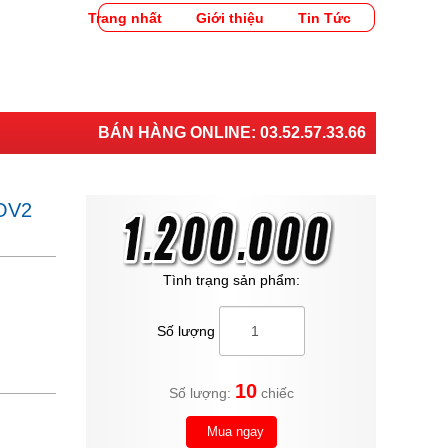
Trang nhất
Giới thiệu
Tin Tức
BÁN HÀNG ONLINE:
03.52.57.33.66
OV2
Tình trạng sản phẩm:
Số lượng
10
Số lượng:
chiếc
Mua ngay