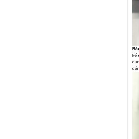
Bà
kế 
dụn
đến