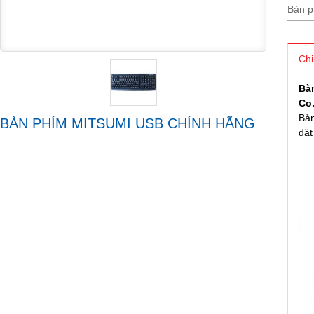
Bàn 
Chi
Bà
Co.
Bản
BÀN PHÍM MITSUMI USB CHÍNH HÃNG
đặt