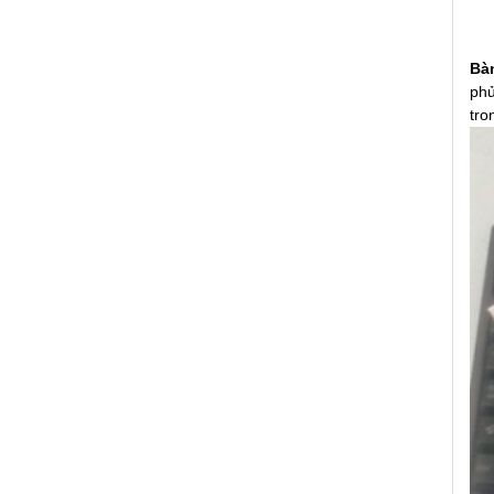
Bà
phủ
tro