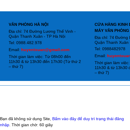
VĂN PHÒNG HÀ NỘI
CỬA HÀNG KINH 
MÁY VĂN PHÒNG
Địa chỉ: 74 Đường Lương Thế Vinh -
Quận Thanh Xuân - TP Hà Nội
Địa chỉ: 74 Đường
Quận Thanh Xuân -
Tel: 0988.482.978
Tel: 0988482978
Email:
huyentxuan@gmail.com
Email:
huyentxua
Thời gian làm việc: Từ 08h00 đến
11h30 & từ 13h30 đến 17h30 (Từ thứ 2
Thời gian làm việc
– thứ 7)
11h30 & từ 13h30 
– thứ 7)
Bạn đã không sử dụng Site,
Bấm vào đây để duy trì trạng thái đăng
nhập
. Thời gian chờ:
60
giây