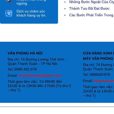
Những Bước Ngoặt Của Ct
ngừng.
Thành Tựu Đã Đạt Được
Dịch vụ chăm sóc
Các Bước Phát Triển Trong.
khách hàng uy tín.
VĂN PHÒNG HÀ NỘI
CỬA HÀNG KINH 
MÁY VĂN PHÒNG
Địa chỉ: 74 Đường Lương Thế Vinh -
Quận Thanh Xuân - TP Hà Nội
Địa chỉ: 74 Đường
Quận Thanh Xuân -
Tel: 0988.482.978
Tel: 0988482978
Email:
huyentxuan@gmail.com
Email:
huyentxua
Thời gian làm việc: Từ 08h00 đến
11h30 & từ 13h30 đến 17h30 (Từ thứ 2
Thời gian làm việc
– thứ 7)
11h30 & từ 13h30 
– thứ 7)