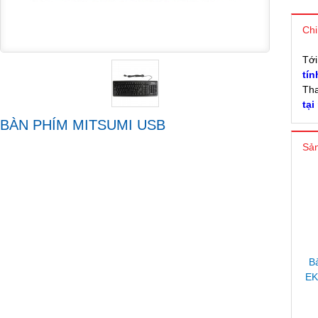
Chi
Tớ
tín
Tha
tại
BÀN PHÍM MITSUMI USB
Sản
B
EK