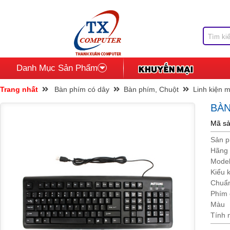
Danh Mục Sản Phẩm
Trang nhất
Bàn phím có dây
Bàn phím, Chuột
Linh kiện m
BÀ
Mã sả
Sản 
Hãng 
Mode
Kiểu k
Chuẩn 
Phím 
Màu
Tính 