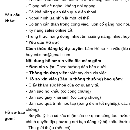
- Giọng nói dễ nghe, không nói ngọng.
- Có khả năng giao tiếp qua điện thoại.
Yêu cầu
- Ngoại hình ưa nhìn là một lợi thế
khác:
- Có tính cẩn thận trong công việc, luôn cố gắng học hỏi.
- Kỹ năng sales online tốt.
-Trung thực, năng động, nhiệt tình,siêng năng, nhiệt huy
* Yêu cầu Hồ sơ:
Cách thức đăng ký dự tuyển
: Làm Hồ sơ xin việc (fi
huyentxuan@gmail.com
Nội dung hồ sơ xin việc file mềm gồm
:
+ Đơn xin việc:
Theo hướng dẫn bên dưới.
+ Thông tin ứng viên:
viết tay đơn xin việc.
* Hồ sơ xin việc (Bản in thông thường) bao gồm
:
- Giấy khám sức khoẻ của cơ quan y tế.
- Bản sao hộ khẩu (có công chứng)
- Bản sao giấy khai sinh (có công chứng)
- Bản sao quá trình học tập (bảng điểm tốt nghiệp), các
chứng)
Hồ sơ bao
- Sơ yếu lý lịch có xác nhận của cơ quan công tác trước
gồm:
chính quyền địa phương nơi bạn đăng ký hộ khẩu thường
- Thư giới thiệu (nếu có)