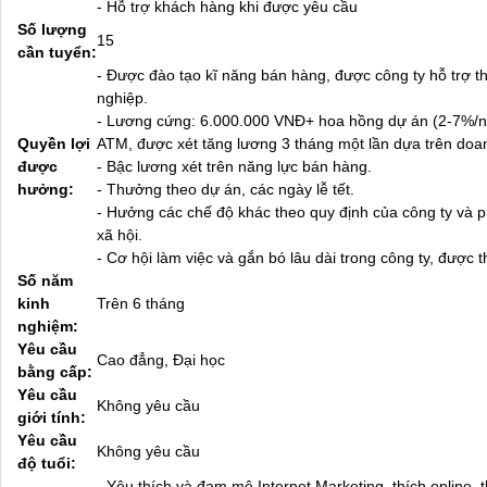
- Hỗ trợ khách hàng khi được yêu cầu
Số lượng
15
cần tuyển:
- Được đào tạo kĩ năng bán hàng, được công ty hỗ trợ 
nghiệp.
- Lương cứng: 6.000.000 VNĐ+ hoa hồng dự án (2-7%/n
Quyền lợi
ATM, được xét tăng lương 3 tháng một lần dựa trên doa
được
- Bậc lương xét trên năng lực bán hàng.
hưởng:
- Thưởng theo dự án, các ngày lễ tết.
- Hưởng các chế độ khác theo quy định của công ty và p
xã hội.
- Cơ hội làm việc và gắn bó lâu dài trong công ty, được
Số năm
kinh
Trên 6 tháng
nghiệm:
Yêu cầu
Cao đẳng, Đại học
bằng cấp:
Yêu cầu
Không yêu cầu
giới tính:
Yêu cầu
Không yêu cầu
độ tuổi:
- Yêu thích và đam mê Internet Marketing, thích online, 