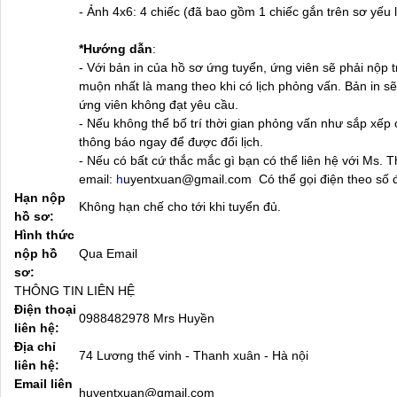
- Ảnh 4x6: 4 chiếc (đã bao gồm 1 chiếc gắn trên sơ yếu lý
*Hướng dẫn
:
- Với bản in của hồ sơ ứng tuyển, ứng viên sẽ phải nộp
muộn nhất là mang theo khi có lịch phỏng vấn. Bản in sẽ
ứng viên không đạt yêu cầu.
- Nếu không thể bố trí thời gian phỏng vấn như sắp xếp 
thông báo ngay để được đổi lịch.
- Nếu có bất cứ thắc mắc gì bạn có thể liên hệ với Ms. 
email:
h
uyentxuan@gmail.com Có thể gọi điện theo số 
Hạn nộp
Không hạn chế cho tới khi tuyển đủ.
hồ sơ:
Hình thức
nộp hồ
Qua Email
sơ:
THÔNG TIN LIÊN HỆ
Điện thoại
0988482978 Mrs Huyền
liên hệ:
Địa chỉ
74 Lương thế vinh - Thanh xuân - Hà nội
liên hệ:
Email liên
huyentxuan@gmail.com