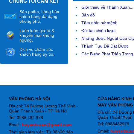
CHÚNG TÔI CAM KẾT
Giới thiệu về Thanh Xuân...
Sản phẩm, hàng hóa
Bản đồ
chính hãng đa dạng
phong phú.
Tầm nhìn sứ mệnh
Luôn luôn giá rẻ &
Đối tác chiến lược
khuyến mại không
Những Bước Ngoặt Của Ct
ngừng.
Thành Tựu Đã Đạt Được
Dịch vụ chăm sóc
Các Bước Phát Triển Trong.
khách hàng uy tín.
VĂN PHÒNG HÀ NỘI
CỬA HÀNG KINH 
MÁY VĂN PHÒNG
Địa chỉ: 74 Đường Lương Thế Vinh -
Quận Thanh Xuân - TP Hà Nội
Địa chỉ: 74 Đường
Quận Thanh Xuân -
Tel: 0988.482.978
Tel: 0988482978
Email:
huyentxuan@gmail.com
Email:
huyentxua
Thời gian làm việc: Từ 08h00 đến