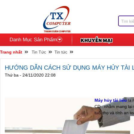
Danh Mục Sản Phẩm
Trang nhất
Tin Tức
Tin tức
HƯỚNG DẪN CÁCH SỬ DỤNG MÁY HỦY TÀI L
Thứ ba - 24/11/2020 22:08
Máy hủy tài liệu
là 
CD...nhằm mang lại 
tuổi thọ và tính an 