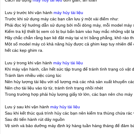
Cách sử dụng
máy hủy tài liệu
đơn giản, an toàn
Lưu ý trước khi vận hành
máy hủy tài liệu
Trước khi sử dụng máy các bạn cần lưu ý một vài điểm như:
Phải đọc kỹ hướng dẫn sử dụng bởi mỗi dòng máy, mỗi model máy sẽ
Kiểm tra kỹ thiết bị xem có bị bụi bẩn bám vào hay mắc những vật l
Hãy chắc chắn rằng bạn kê đặt máy tại vị trí bằng phẳng, khô ráo 
Một số model máy có khả năng hủy được cả ghim kẹp tuy nhiên để đả
hết các kẹp ghim ra.
Lưu ý trong khi vận hành
máy hủy tài liệu
Khi máy vận hành, cần hết sức tập trung để tránh tình trạng có vật 
Tránh làm nhiều việc cùng lúc
Nên hủy lượng tài liệu với số lượng mà các nhà sản xuất khuyến cá
Nên cho tài liệu vào từ từ, tránh tình trạng nhồi nhét
Trong trường hợp phải hủy lượng giấy tờ lớn, các bạn nên cho máy
Lưu ý sau khi vận hành
máy hủy tài liệu
Sau khi kết thúc quá trình hủy các bạn nên kiểm tra thùng chứa rác
Sau đó tiến hành rút dây nguồn
Vệ sinh và bảo dưỡng máy định kỳ hàng tuần hàng tháng để đảm bảo