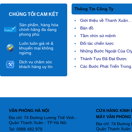
Thông Tin Công Ty
CHÚNG TÔI CAM KẾT
Giới thiệu về Thanh Xuân...
Sản phẩm, hàng hóa
Bản đồ
chính hãng đa dạng
phong phú.
Tầm nhìn sứ mệnh
Luôn luôn giá rẻ &
Đối tác chiến lược
khuyến mại không
Những Bước Ngoặt Của Ct
ngừng.
Thành Tựu Đã Đạt Được
Dịch vụ chăm sóc
Các Bước Phát Triển Trong.
khách hàng uy tín.
VĂN PHÒNG HÀ NỘI
CỬA HÀNG KINH 
MÁY VĂN PHÒNG
Địa chỉ: 74 Đường Lương Thế Vinh -
Quận Thanh Xuân - TP Hà Nội
Địa chỉ: 74 Đường
Quận Thanh Xuân -
Tel: 0988.482.978