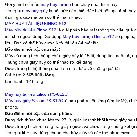
Gợi ý một số mẫu
máy hủy tài liệu
bán chạy nhất hiện nay
Trang bị
máy hủy giấy
là hết sức cần thiết đặc biệt nếu gia đình h
đánh giá cao mà bạn có thể tham khảo:
MÁY HỦY TÀI LIỆU BINNO S12
M
áy hủy tài liệu Binno S12
là giải pháp bảo mật thông tin hiệu quả 
ích cho người dùng. Sử dụng
M
áy hủy tài liệu Binno S12
sẽ giúp bạn
liệu. Bạn có thể hủy được 6 tờ tài liệu A4 một lần.
Đặc điểm nổi bật của máy:
Máy có dung tích thùng chứa giấy hủy là 15 lít, dung tích ngăn đựng 
Thùng chứa giấy hủy có thể tháo rời dễ dàng
Được trang bị hệ thống quạt làm mát, bảo vệ chống quá tải
Giá bán:
2.565.000 đồng
Bảo hành: 12 tháng
Máy hủy tài liệu Silicon PS-812C
Máy hủy giấy Silicon PS-812C
là sản phẩm nổi tiếng đến từ Mỹ, chiế
phòng.
Đặc điểm nổi bật của sản phẩm:
Dung tích thùng chứa lớn tới 27 lít, giúp lưu trữ khối lượng giấy s
Được trang bị chức năng trả giấy ngược và chức năng chống kẹt giấy
Trang bị khe hủy dùng chung cho hủy giấy và các thẻ nhựa cứng.