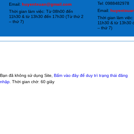
Tel: 0988482978
Email:
huyentxuan@gmail.com
Email:
huyentxua
Thời gian làm việc: Từ 08h00 đến
11h30 & từ 13h30 đến 17h30 (Từ thứ 2
Thời gian làm việc
– thứ 7)
11h30 & từ 13h30 
– thứ 7)
Bạn đã không sử dụng Site,
Bấm vào đây để duy trì trạng thái đăng
nhập
. Thời gian chờ:
60
giây