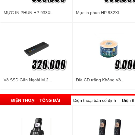
MỰC IN PHUN HP 933XL...
Mực in phun HP 932XL...
Vỏ SSD Gắn Ngoài M.2...
Đĩa CD trắng Không Vỏ...
ĐIỆN THOẠI - TỔNG ĐÀI
Điện thoại bàn cố định
Điện t