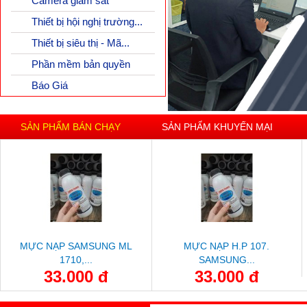
Camera giám sát
Thiết bị hội nghị trường...
Thiết bị siêu thị - Mã...
Phần mềm bản quyền
Báo Giá
SẢN PHẨM BÁN CHẠY
SẢN PHẨM KHUYẾN MẠI
MỰC NẠP SAMSUNG ML
MỰC NẠP H.P 107.
1710,...
SAMSUNG...
33.000 đ
33.000 đ