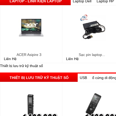
LAPTOP - LINH KIỆN LAPTOP
Laptop Dell
Laptop HP
ACER Asipire 3
Sạc pin laptop...
Liên Hệ
Liên Hệ
Thiết bị lưu trữ kỹ thuật số
THIẾT BỊ LƯU TRỮ KỸ THUẬT SỐ
USB
ổ cứng di độn