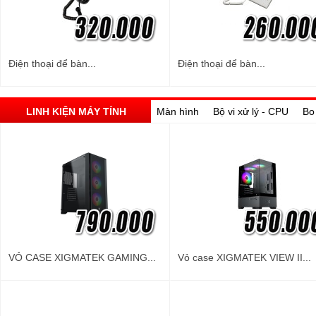
Điện thoại để bàn...
Điện thoại để bàn...
LINH KIỆN MÁY TÍNH
Màn hình
Bộ vi xử lý - CPU
Bo
VỎ CASE XIGMATEK GAMING...
Vỏ case XIGMATEK VIEW II...