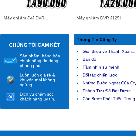
Máy ghi âm JVJ DVR...
Máy ghi âm DVR J125I
Thông Tin Công Ty
CHÚNG TÔI CAM KẾT
Giới thiệu về Thanh Xuân...
Sản phẩm, hàng hóa
Bản đồ
chính hãng đa dạng
phong phú.
Tầm nhìn sứ mệnh
Luôn luôn giá rẻ &
Đối tác chiến lược
khuyến mại không
Những Bước Ngoặt Của Ct
ngừng.
Thành Tựu Đã Đạt Được
Dịch vụ chăm sóc
Các Bước Phát Triển Trong.
khách hàng uy tín.