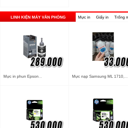
LINH KIỆN MÁY VĂN PHÒNG
Mực in
Giấy in
Trống 
Mực in phun Epson...
Mực nạp Samsung ML 1710,...