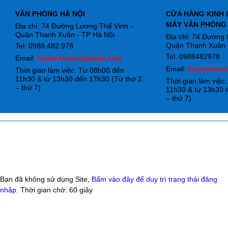
VĂN PHÒNG HÀ NỘI
CỬA HÀNG KINH 
MÁY VĂN PHÒNG
Địa chỉ: 74 Đường Lương Thế Vinh -
Quận Thanh Xuân - TP Hà Nội
Địa chỉ: 74 Đường
Quận Thanh Xuân -
Tel: 0988.482.978
Tel: 0988482978
Email:
huyentxuan@gmail.com
Email:
huyentxua
Thời gian làm việc: Từ 08h00 đến
11h30 & từ 13h30 đến 17h30 (Từ thứ 2
Thời gian làm việc
– thứ 7)
11h30 & từ 13h30 
– thứ 7)
Bạn đã không sử dụng Site,
Bấm vào đây để duy trì trạng thái đăng
nhập
. Thời gian chờ:
60
giây