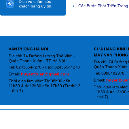
Dịch vụ chăm sóc
Các Bước Phát Triển Trong.
khách hàng uy tín.
VĂN PHÒNG HÀ NỘI
CỬA HÀNG KINH 
MÁY VĂN PHÒNG
Địa chỉ: 74 Đường Lương Thế Vinh -
Quận Thanh Xuân - TP Hà Nội
Địa chỉ: 74 Đường
Quận Thanh Xuân -
Tel: 02435544270 - Fax: 02435544270
Tel: 0988482978
Email:
huyentxuan@gmail.com
Email:
huyentxua
Thời gian làm việc: Từ 08h00 đến
11h30 & từ 13h30 đến 17h30 (Từ thứ 2
Thời gian làm việc
– thứ 7)
11h30 & từ 13h30 
– thứ 7)