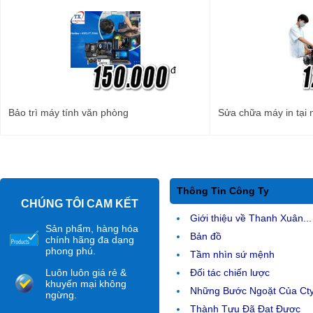
đ
Bảo trì máy tính văn phòng
Sửa chữa máy in tại 
Thông Tin Công Ty
CHÚNG TÔI CAM KẾT
Giới thiệu về Thanh Xuân...
Sản phẩm, hàng hóa
Bản đồ
chính hãng đa dạng
phong phú.
Tầm nhìn sứ mệnh
Luôn luôn giá rẻ &
Đối tác chiến lược
khuyến mại không
Những Bước Ngoặt Của Ct
ngừng.
Thành Tựu Đã Đạt Được