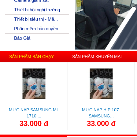
Camera giám sát
Thiết bị hội nghị trường...
Thiết bị siêu thị - Mã...
Phần mềm bản quyền
Báo Giá
SẢN PHẨM BÁN CHẠY
SẢN PHẨM KHUYẾN MẠI
MỰC NẠP SAMSUNG ML
MỰC NẠP H.P 107.
1710,...
SAMSUNG...
33.000 đ
33.000 đ