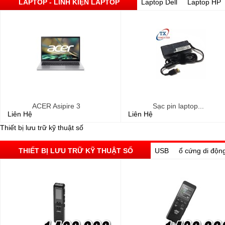
LAPTOP - LINH KIỆN LAPTOP
Laptop Dell
Laptop HP
ACER Asipire 3
Sạc pin laptop...
Liên Hệ
Liên Hệ
Thiết bị lưu trữ kỹ thuật số
THIẾT BỊ LƯU TRỮ KỸ THUẬT SỐ
USB
ổ cứng di độn