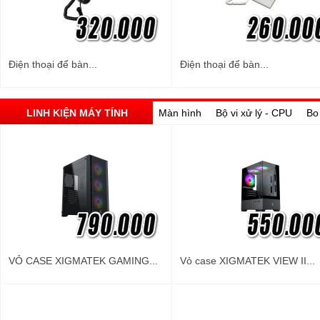
Điện thoại để bàn...
Điện thoại để bàn...
LINH KIỆN MÁY TÍNH
Màn hình
Bộ vi xử lý - CPU
Bo
VỎ CASE XIGMATEK GAMING...
Vỏ case XIGMATEK VIEW II...