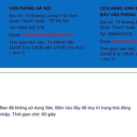
VĂN PHÒNG HÀ NỘI
CỬA HÀNG KINH 
MÁY VĂN PHÒNG
Địa chỉ: 74 Đường Lương Thế Vinh -
Quận Thanh Xuân - TP Hà Nội
Địa chỉ: 74 Đường
Quận Thanh Xuân -
Tel: 0988.482.978
Tel: 0988482978
Email:
huyentxuan@gmail.com
Email:
huyentxua
Thời gian làm việc: Từ 08h00 đến
11h30 & từ 13h30 đến 17h30 (Từ thứ 2
Thời gian làm việc
– thứ 7)
11h30 & từ 13h30 
– thứ 7)
Bạn đã không sử dụng Site,
Bấm vào đây để duy trì trạng thái đăng
nhập
. Thời gian chờ:
60
giây