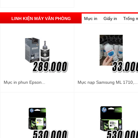
LINH KIỆN MÁY VĂN PHÒNG
Mực in
Giấy in
Trống 
Mực in phun Epson...
Mực nạp Samsung ML 1710,...