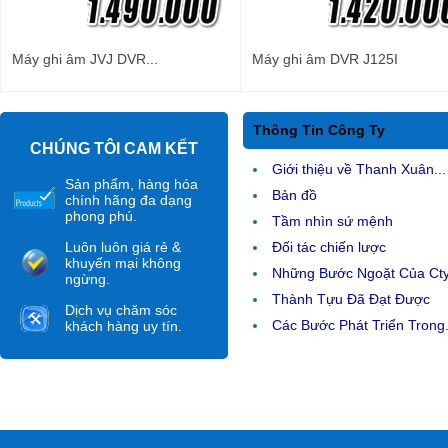
Máy ghi âm JVJ DVR...
Máy ghi âm DVR J125I
Thông Tin Công Ty
CHÚNG TÔI CAM KẾT
Giới thiệu về Thanh Xuân...
Sản phẩm, hàng hóa
Bản đồ
chính hãng đa dạng
phong phú.
Tầm nhìn sứ mệnh
Luôn luôn giá rẻ &
Đối tác chiến lược
khuyến mại không
Những Bước Ngoặt Của Ct
ngừng.
Thành Tựu Đã Đạt Được
Dịch vụ chăm sóc
Các Bước Phát Triển Trong.
khách hàng uy tín.