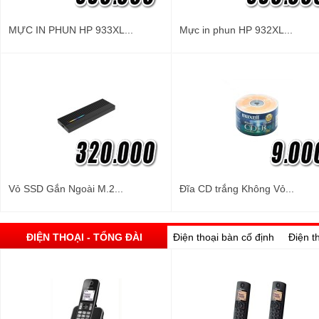
MỰC IN PHUN HP 933XL...
Mực in phun HP 932XL...
Vỏ SSD Gắn Ngoài M.2...
Đĩa CD trắng Không Vỏ...
ĐIỆN THOẠI - TỔNG ĐÀI
Điện thoại bàn cố định
Điện t