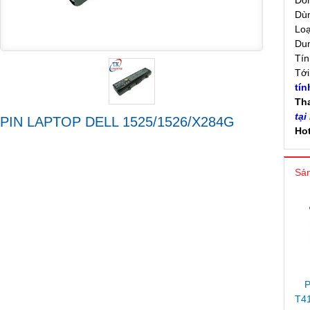
Dò
Dù
Loạ
Du
Tín
Tớ
tín
Th
tại
PIN LAPTOP DELL 1525/1526/X284G
Hot
Sản
P
T4