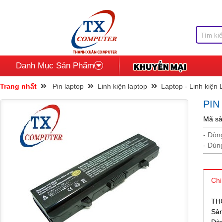
Danh Mục Sản Phẩm
Trang nhất
Pin laptop
Linh kiện laptop
Laptop - Linh kiện
PIN
Mã sả
- Dòn
- Dùn
Chi
TH
Sả