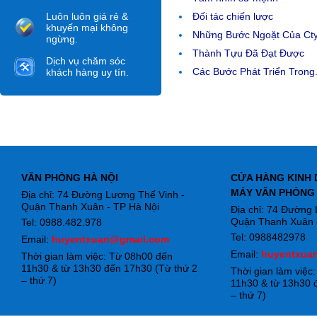
Luôn luôn giá rẻ &
Đối tác chiến lược
khuyến mại không
Những Bước Ngoặt Của Ct
ngừng.
Thành Tựu Đã Đạt Được
Dịch vụ chăm sóc
Các Bước Phát Triển Trong.
khách hàng uy tín.
VĂN PHÒNG HÀ NỘI
CỬA HÀNG KINH 
MÁY VĂN PHÒNG
Địa chỉ: 74 Đường Lương Thế Vinh -
Quận Thanh Xuân - TP Hà Nội
Địa chỉ: 74 Đường
Quận Thanh Xuân -
Tel: 0988.482.978
Tel: 0988482978
Email:
huyentxuan@gmail.com
Email:
huyentxua
Thời gian làm việc: Từ 08h00 đến
11h30 & từ 13h30 đến 17h30 (Từ thứ 2
Thời gian làm việc
– thứ 7)
11h30 & từ 13h30 
– thứ 7)