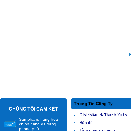
P
Thông Tin Công Ty
CHÚNG TÔI CAM KẾT
Giới thiệu về Thanh Xuân...
Sản phẩm, hàng hóa
Bản đồ
chính hãng đa dạng
phong phú.
Tầm nhìn sứ mệnh