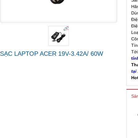
Sả
Hãn
Dù
Điệ
Điệ
Loạ
Côn
Tín
Tớ
SẠC LAPTOP ACER 19V-3.42A/ 60W
tín
Th
tại
Hot
Sản