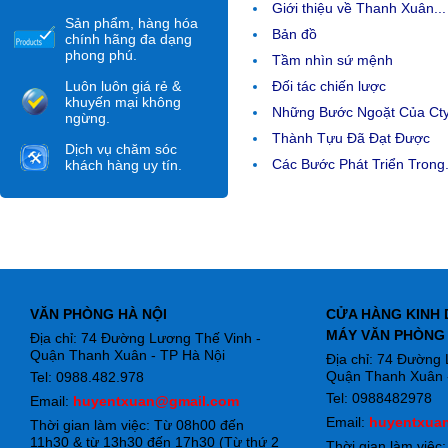
Giới thiệu về Thanh Xuân...
Sản phẩm, hàng hóa
Bản đồ
chính hãng đa dạng
phong phú.
Tầm nhìn sứ mệnh
Luôn luôn giá rẻ &
Đối tác chiến lược
khuyến mại không
Những Bước Ngoặt Của Ct
ngừng.
Thành Tựu Đã Đạt Được
Dịch vụ chăm sóc
Các Bước Phát Triển Trong.
khách hàng uy tín.
VĂN PHÒNG HÀ NỘI
CỬA HÀNG KINH 
MÁY VĂN PHÒNG
Địa chỉ: 74 Đường Lương Thế Vinh -
Quận Thanh Xuân - TP Hà Nội
Địa chỉ: 74 Đường
Quận Thanh Xuân -
Tel: 0988.482.978
Tel: 0988482978
Email:
huyentxuan@gmail.com
Email:
huyentxua
Thời gian làm việc: Từ 08h00 đến
11h30 & từ 13h30 đến 17h30 (Từ thứ 2
Thời gian làm việc