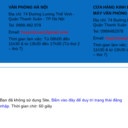
VĂN PHÒNG HÀ NỘI
CỬA HÀNG KINH 
MÁY VĂN PHÒNG
Địa chỉ: 74 Đường Lương Thế Vinh -
Quận Thanh Xuân - TP Hà Nội
Địa chỉ: 74 Đường
Quận Thanh Xuân -
Tel: 0988.482.978
Tel: 0988482978
Email:
huyentxuan@gmail.com
Email:
huyentxua
Thời gian làm việc: Từ 08h00 đến
11h30 & từ 13h30 đến 17h30 (Từ thứ 2
Thời gian làm việc
– thứ 7)
11h30 & từ 13h30 
– thứ 7)
Bạn đã không sử dụng Site,
Bấm vào đây để duy trì trạng thái đăng
nhập
. Thời gian chờ:
60
giây