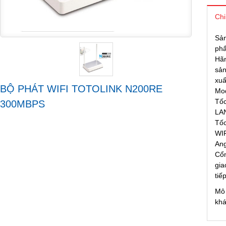
Chi
Sả
ph
Hã
sả
xuấ
BỘ PHÁT WIFI TOTOLINK N200RE
Mo
Tốc
300MBPS
LA
Tốc
WI
An
Cổ
gia
tiế
Mô 
kh