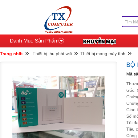
Danh Mục Sản Phẩm
Trang nhất
Thiết bị thu phát wifi
Thiết bị mạng máy tính
BỘ 
Mã s
Thươn
Gốc: 
Chứng
Chứn
Giao 
Số mô
Tối đ
Tiêu 
Cổng