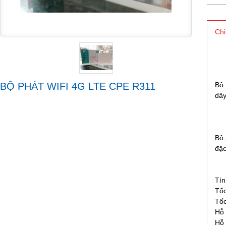
Chi
BỘ PHÁT WIFI 4G LTE CPE R311
Bộ 
dây
Bộ 
đặc
Tín
Tốc
Tốc
Hỗ 
Hỗ 