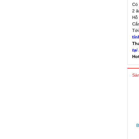
Có 
2 ă
Hỗ 
Cắm
Tớ
tín
Th
tại
Hot
Sản
B