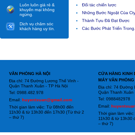
Luôn luôn giá rẻ &
Đối tác chiến lược
khuyến mại không
Những Bước Ngoặt Của Ct
ngừng.
Thành Tựu Đã Đạt Được
Dịch vụ chăm sóc
Các Bước Phát Triển Trong.
khách hàng uy tín.
VĂN PHÒNG HÀ NỘI
CỬA HÀNG KINH 
MÁY VĂN PHÒNG
Địa chỉ: 74 Đường Lương Thế Vinh -
Quận Thanh Xuân - TP Hà Nội
Địa chỉ: 74 Đường
Quận Thanh Xuân -
Tel: 0988.482.978
Tel: 0988482978
Email:
huyentxuan@gmail.com
Email:
huyentxua
Thời gian làm việc: Từ 08h00 đến
11h30 & từ 13h30 đến 17h30 (Từ thứ 2
Thời gian làm việc
– thứ 7)
11h30 & từ 13h30 
– thứ 7)