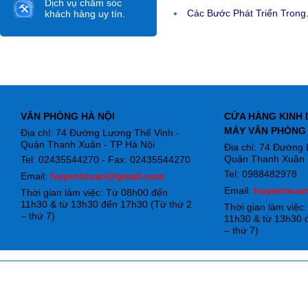
Dịch vụ chăm sóc
Các Bước Phát Triển Trong.
khách hàng uy tín.
VĂN PHÒNG HÀ NỘI
CỬA HÀNG KINH 
MÁY VĂN PHÒNG
Địa chỉ: 74 Đường Lương Thế Vinh -
Quận Thanh Xuân - TP Hà Nội
Địa chỉ: 74 Đường
Quận Thanh Xuân -
Tel: 02435544270 - Fax: 02435544270
Tel: 0988482978
Email:
huyentxuan@gmail.com
Email:
huyentxua
Thời gian làm việc: Từ 08h00 đến
11h30 & từ 13h30 đến 17h30 (Từ thứ 2
Thời gian làm việc
– thứ 7)
11h30 & từ 13h30 
– thứ 7)