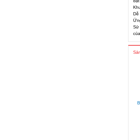
đặt
Khu
Dễ 
Ứng
Sử 
của
Sản
B