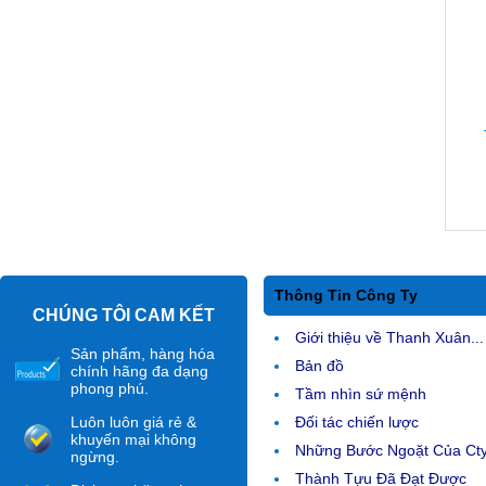
Thông Tin Công Ty
CHÚNG TÔI CAM KẾT
Giới thiệu về Thanh Xuân...
Sản phẩm, hàng hóa
Bản đồ
chính hãng đa dạng
phong phú.
Tầm nhìn sứ mệnh
Luôn luôn giá rẻ &
Đối tác chiến lược
khuyến mại không
Những Bước Ngoặt Của Ct
ngừng.
Thành Tựu Đã Đạt Được