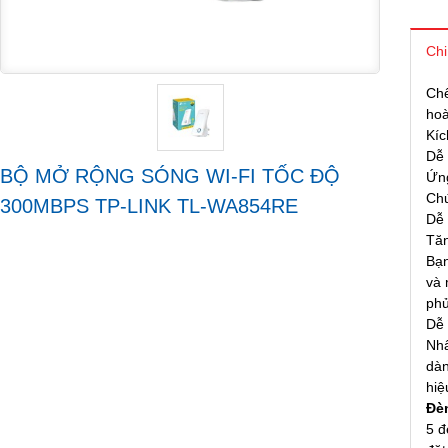
Chi
Chế
ho
Kíc
Dễ 
BỘ MỞ RỘNG SÓNG WI-FI TỐC ĐỘ
Ứng
Chứ
300MBPS TP-LINK TL-WA854RE
Dễ 
Tă
Bạn
và 
phủ
Dễ 
Nhấ
dàn
hiệ
Đè
5 đ