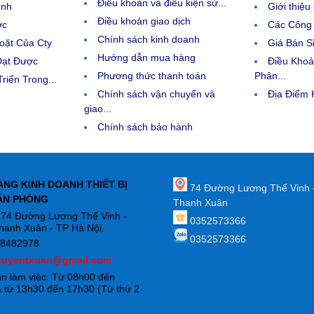
Điều khoản và điều kiện sử...
ệnh
Giới thiệ
Điều khoản giao dịch
ợc
Các Công 
Chính sách kinh doanh
ặt Của Cty
Giá Bán Sỉ
Hướng dẫn mua hàng
Đạt Được
Điều Kho
Phương thức thanh toán
Phân...
riển Trong...
Chính sách vận chuyển và
Địa Điểm
giao...
Chính sách bảo hành
ÀNG KINH DOANH THIẾT BỊ
74 Đường Lương Thế Vinh 
ĂN PHÒNG
Thanh Xuân
: 74 Đường Lương Thế Vinh -
0352573366
hanh Xuân - TP Hà Nội.
0352573366
88482978
huyentxuan@gmail.com
an làm việc: Từ 08h00 đến
 từ 13h30 đến 17h30 (Từ thứ 2
)