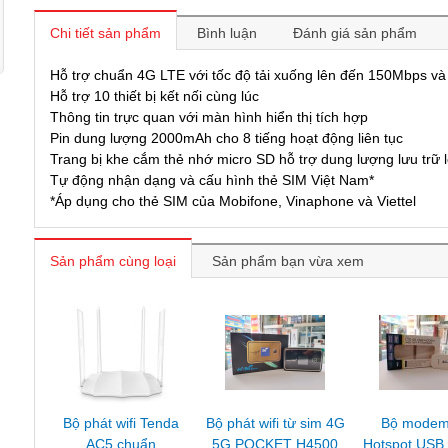
Chi tiết sản phẩm
Bình luận
Đánh giá sản phẩm
Hỗ trợ chuẩn 4G LTE với tốc độ tải xuống lên đến 150Mbps và 
Hỗ trợ 10 thiết bị kết nối cùng lúc
Thông tin trực quan với màn hình hiển thị tích hợp
Pin dung lượng 2000mAh cho 8 tiếng hoạt động liên tục
Trang bị khe cắm thẻ nhớ micro SD hỗ trợ dung lượng lưu trữ
Tự động nhận dạng và cấu hình thẻ SIM Việt Nam*
*Áp dụng cho thẻ SIM của Mobifone, Vinaphone và Viettel
Sản phẩm cùng loại
Sản phẩm bạn vừa xem
Bộ phát wifi Tenda
Bộ phát wifi từ sim 4G
Bộ modem 
AC5 chuẩn
5G POCKET H4500
Hotspot USB