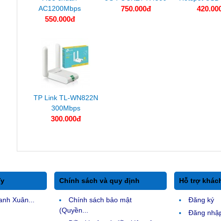
AC1200Mbps
750.000đ
420.00
550.000đ
TP Link TL-WN822N
300Mbps
300.000đ
Ty
Chính sách và quy định
Hỗ trợ khác
anh Xuân...
Chính sách bảo mật
Đăng ký
(Quyền...
Đăng nhậ