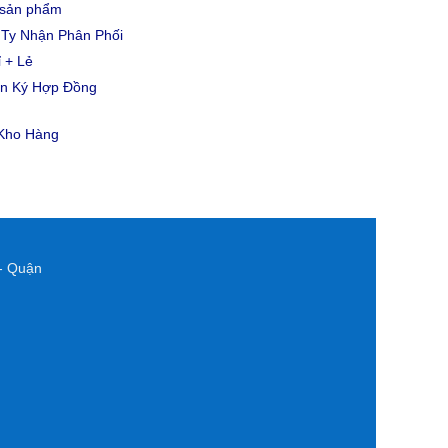
u sản phẩm
Ty Nhận Phân Phối
 + Lẻ
ản Ký Hợp Đồng
 Kho Hàng
- Quận