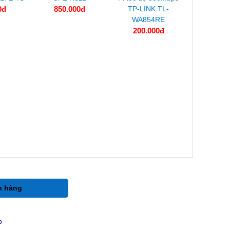
0đ
850.000đ
TP-LINK TL-
WA854RE
200.000đ
h hàng
p