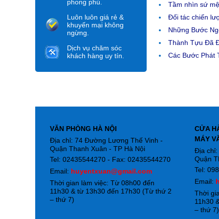
phong phú.
Tầm nhìn sứ m
Luôn luôn giá rẻ &
Đối tác chiến lư
khuyến mại không
Những Bước Ngo
ngừng.
Thành Tựu Đã 
Dịch vụ chăm sóc
Các Bước Phát T
khách hàng uy tín.
VĂN PHÒNG HÀ NỘI
CỬA H
MÁY V
Địa chỉ: 74 Đường Lương Thế Vinh -
Quận Thanh Xuân - TP Hà Nội
Địa chỉ
Quận T
Tel: 02435544270 - Fax: 02435544270
Tel: 09
Email:
huyentxuan@gmail.com
Email:
Thời gian làm việc: Từ 08h00 đến
11h30 & từ 13h30 đến 17h30 (Từ thứ 2
Thời gi
– thứ 7)
11h30 &
– thứ 7