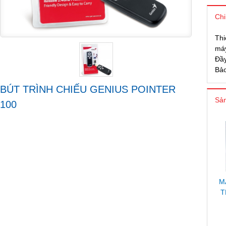
Chi
Thi
máy
Đầy
Bảo
BÚT TRÌNH CHIẾU GENIUS POINTER
Sản
100
M
T