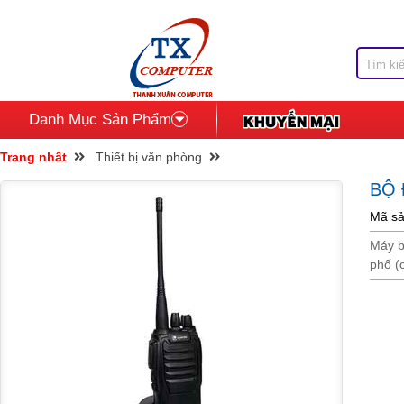
Danh Mục Sản Phẩm
Trang nhất
Thiết bị văn phòng
BỘ
Mã sả
Máy b
phố (