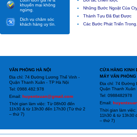
Luôn luôn giá rẻ &
Đối tác chiến lược
khuyến mại không
Những Bước Ngoặt Của Ct
ngừng.
Thành Tựu Đã Đạt Được
Dịch vụ chăm sóc
Các Bước Phát Triển Trong.
khách hàng uy tín.
VĂN PHÒNG HÀ NỘI
CỬA HÀNG KINH 
MÁY VĂN PHÒNG
Địa chỉ: 74 Đường Lương Thế Vinh -
Quận Thanh Xuân - TP Hà Nội
Địa chỉ: 74 Đường
Quận Thanh Xuân -
Tel: 0988.482.978
Tel: 0988482978
Email:
huyentxuan@gmail.com
Email:
huyentxua
Thời gian làm việc: Từ 08h00 đến
11h30 & từ 13h30 đến 17h30 (Từ thứ 2
Thời gian làm việc
– thứ 7)
11h30 & từ 13h30 
– thứ 7)