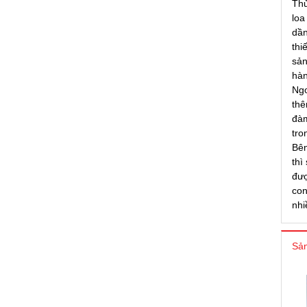
Thử
loa
dần
thi
sản
hàn
Ngo
thê
đàm
tro
Bên
thì
đượ
con
nhi
Sản