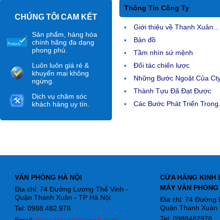
Thông Tin Công Ty
CHÚNG TÔI CAM KẾT
Giới thiệu về Thanh Xuân...
Sản phẩm, hàng hóa
Bản đồ
chính hãng đa dạng
phong phú.
Tầm nhìn sứ mệnh
Luôn luôn giá rẻ &
Đối tác chiến lược
khuyến mại không
Những Bước Ngoặt Của Ct
ngừng.
Thành Tựu Đã Đạt Được
Dịch vụ chăm sóc
Các Bước Phát Triển Trong.
khách hàng uy tín.
VĂN PHÒNG HÀ NỘI
CỬA HÀNG KINH 
MÁY VĂN PHÒNG
Địa chỉ: 74 Đường Lương Thế Vinh -
Quận Thanh Xuân - TP Hà Nội
Địa chỉ: 74 Đường
Quận Thanh Xuân -
Tel: 0988.482.978
Tel: 0988482978