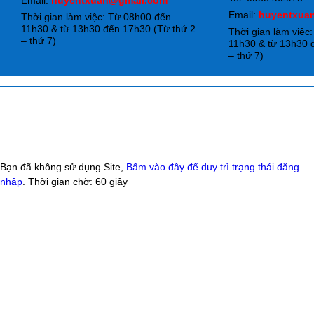
Email:
huyentxuan@gmail.com
Email:
huyentxua
Thời gian làm việc: Từ 08h00 đến
11h30 & từ 13h30 đến 17h30 (Từ thứ 2
Thời gian làm việc
– thứ 7)
11h30 & từ 13h30 
– thứ 7)
Bạn đã không sử dụng Site,
Bấm vào đây để duy trì trạng thái đăng
nhập
. Thời gian chờ:
60
giây