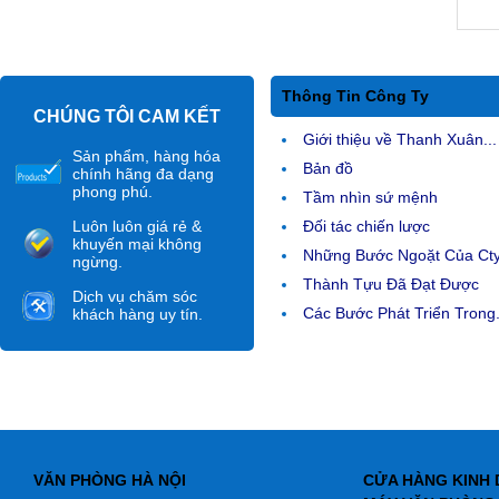
Thông Tin Công Ty
CHÚNG TÔI CAM KẾT
Giới thiệu về Thanh Xuân...
Sản phẩm, hàng hóa
Bản đồ
chính hãng đa dạng
phong phú.
Tầm nhìn sứ mệnh
Luôn luôn giá rẻ &
Đối tác chiến lược
khuyến mại không
Những Bước Ngoặt Của Ct
ngừng.
Thành Tựu Đã Đạt Được
Dịch vụ chăm sóc
Các Bước Phát Triển Trong.
khách hàng uy tín.
VĂN PHÒNG HÀ NỘI
CỬA HÀNG KINH 