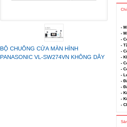
Chi
- M
- M
- C
- T
BỘ CHUÔNG CỬA MÀN HÌNH
- 
PANASONIC VL-SW274VN KHÔNG DÂY
- K
- C
- C
- L
- Đ
- Đ
- K
- K
- C
Sản