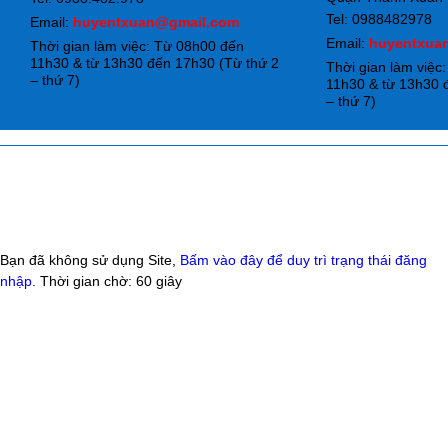
Tel: 0988482978
Email:
huyentxuan@gmail.com
Email:
huyentxua
Thời gian làm việc: Từ 08h00 đến
11h30 & từ 13h30 đến 17h30 (Từ thứ 2
Thời gian làm việc
– thứ 7)
11h30 & từ 13h30 
– thứ 7)
Bạn đã không sử dụng Site,
Bấm vào đây để duy trì trạng thái đăng
nhập
. Thời gian chờ:
60
giây