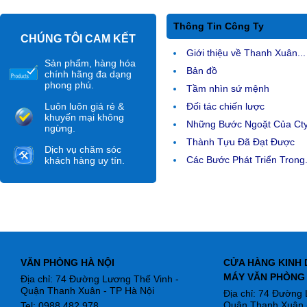
Thông Tin Công Ty
CHÚNG TÔI CAM KẾT
Giới thiệu về Thanh Xuân...
Sản phẩm, hàng hóa
Bản đồ
chính hãng đa dạng
phong phú.
Tầm nhìn sứ mệnh
Luôn luôn giá rẻ &
Đối tác chiến lược
khuyến mại không
Những Bước Ngoặt Của Ct
ngừng.
Thành Tựu Đã Đạt Được
Dịch vụ chăm sóc
Các Bước Phát Triển Trong.
khách hàng uy tín.
VĂN PHÒNG HÀ NỘI
CỬA HÀNG KINH 
MÁY VĂN PHÒNG
Địa chỉ: 74 Đường Lương Thế Vinh -
Quận Thanh Xuân - TP Hà Nội
Địa chỉ: 74 Đường
Quận Thanh Xuân -
Tel: 0988.482.978