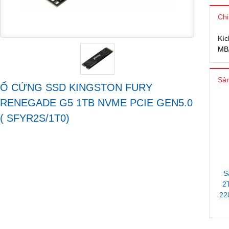
Chi
Kíc
MB
Sản
Ổ CỨNG SSD KINGSTON FURY
RENEGADE G5 1TB NVME PCIE GEN5.0
( SFYR2S/1T0)
S
2
22