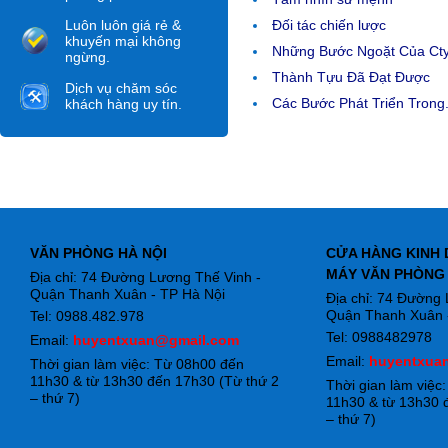
Luôn luôn giá rẻ &
Đối tác chiến lược
khuyến mại không
Những Bước Ngoặt Của Ct
ngừng.
Thành Tựu Đã Đạt Được
Dịch vụ chăm sóc
Các Bước Phát Triển Trong.
khách hàng uy tín.
VĂN PHÒNG HÀ NỘI
CỬA HÀNG KINH 
MÁY VĂN PHÒNG
Địa chỉ: 74 Đường Lương Thế Vinh -
Quận Thanh Xuân - TP Hà Nội
Địa chỉ: 74 Đường
Quận Thanh Xuân -
Tel: 0988.482.978
Tel: 0988482978
Email:
huyentxuan@gmail.com
Email:
huyentxua
Thời gian làm việc: Từ 08h00 đến
11h30 & từ 13h30 đến 17h30 (Từ thứ 2
Thời gian làm việc
– thứ 7)
11h30 & từ 13h30 
– thứ 7)