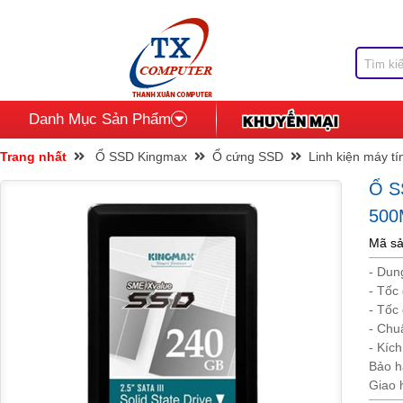
Danh Mục Sản Phẩm
Trang nhất
Ổ SSD Kingmax
Ổ cứng SSD
Linh kiện máy tí
Ổ 
500
Mã sả
- Dun
- Tốc
- Tốc
- Chuâ
- Kíc
Bảo h
Giao 