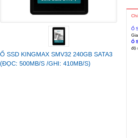
Chi
Ổ 
Gia
Ổ
độ 
Ổ SSD KINGMAX SMV32 240GB SATA3
(ĐỌC: 500MB/S /GHI: 410MB/S)