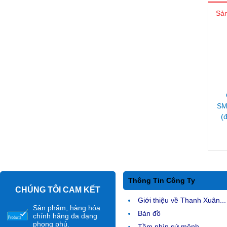
Sản
SM
(đ
Thông Tin Công Ty
CHÚNG TÔI CAM KẾT
Giới thiệu về Thanh Xuân...
Sản phẩm, hàng hóa
Bản đồ
chính hãng đa dạng
phong phú.
Tầm nhìn sứ mệnh