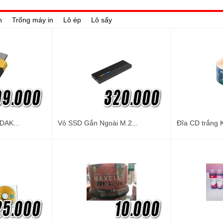
n
Trống máy in
Lô ép
Lô sấy
DAK...
Vỏ SSD Gắn Ngoài M.2...
Đĩa CD trắng 