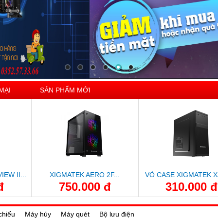
MẠI
SẢN PHẨM MỚI
EW II...
XIGMATEK AERO 2F...
VỎ CASE XIGMATEK XA
đ
750.000 đ
310.000 đ
 chiếu
Máy hủy
Máy quét
Bộ lưu điện