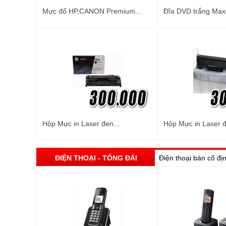
Mực đổ HP,CANON Premium...
Đĩa DVD trắng Maxel
Hộp Mực in Laser đen...
Hộp Mực in Laser đ
ĐIỆN THOẠI - TỔNG ĐÀI
Điện thoại bàn cố đị