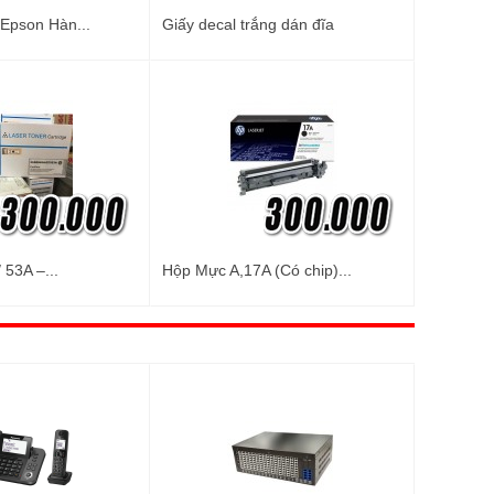
 Epson Hàn...
Giấy decal trắng dán đĩa
 53A –...
Hộp Mực A,17A (Có chip)...