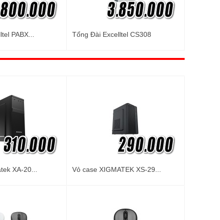
ltel PABX...
Tổng Đài Excelltel CS308
tek XA-20...
Vỏ case XIGMATEK XS-29...