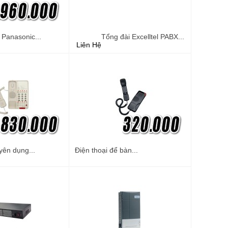
 Panasonic...
Tổng đài Excelltel PABX...
Liên Hệ
yên dụng...
Điện thoại để bàn...