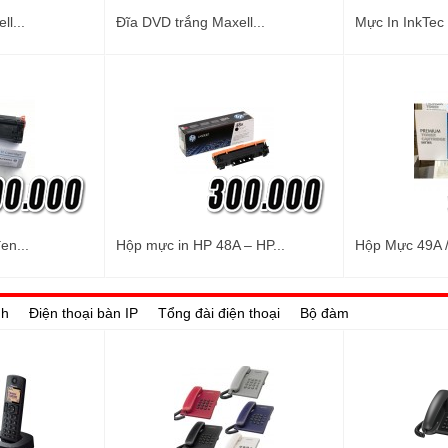
l...
Đĩa DVD trắng Maxell...
Mực In InkTec
en...
Hộp mực in HP 48A – HP...
Hộp Mực 49A /
nh
Điện thoại bàn IP
Tổng đài điện thoại
Bộ đàm