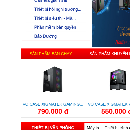
Camera giám sát
Thiết bị hội nghị trường...
Thiết bị siêu thị - Mã...
Phần mềm bản quyền
Bảo Dưỡng
SẢN PHẨM BÁN CHẠY
SẢN PHẨM KHUYẾN 
VỎ CASE XIGMATEK GAMING...
VỎ CASE XIGMATEK VI
790.000 đ
550.000 
THIẾT BỊ VĂN PHÒNG
Máy in
Thiết bị trình