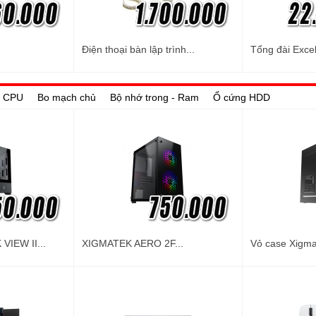
Điện thoại bàn lập trình...
Tổng đài Excel
 - CPU
Bo mạch chủ
Bộ nhớ trong - Ram
Ổ cứng HDD
VIEW II...
XIGMATEK AERO 2F...
Vỏ case Xigma